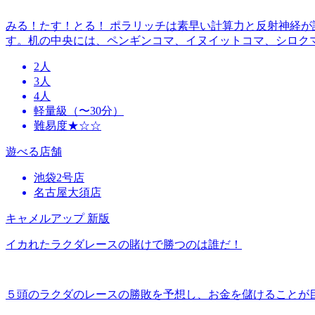
みる！たす！とる！ ポラリッチは素早い計算力と反射神経が
す。机の中央には、ペンギンコマ、イヌイットコマ、シロク
2人
3人
4人
軽量級（〜30分）
難易度★☆☆
遊べる店舗
池袋2号店
名古屋大須店
キャメルアップ 新版
イカれたラクダレースの賭けで勝つのは誰だ！
５頭のラクダのレースの勝敗を予想し、お金を儲けることが