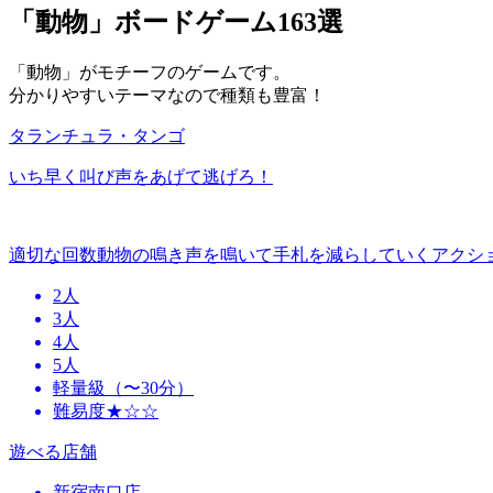
「動物」ボードゲーム163選
「動物」がモチーフのゲームです。
分かりやすいテーマなので種類も豊富！
タランチュラ・タンゴ
いち早く叫び声をあげて逃げろ！
適切な回数動物の鳴き声を鳴いて手札を減らしていくアクシ
2人
3人
4人
5人
軽量級（〜30分）
難易度★☆☆
遊べる店舗
新宿南口店