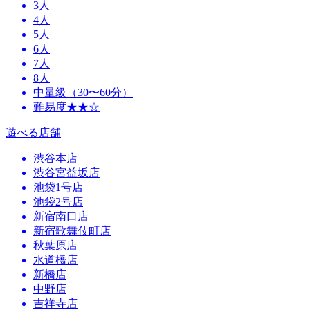
3人
4人
5人
6人
7人
8人
中量級（30〜60分）
難易度★★☆
遊べる店舗
渋谷本店
渋谷宮益坂店
池袋1号店
池袋2号店
新宿南口店
新宿歌舞伎町店
秋葉原店
水道橋店
新橋店
中野店
吉祥寺店