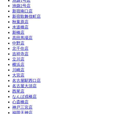
池袋1号店
池袋2号店
新宿南口店
新宿歌舞伎町店
秋葉原店
水道橋店
新橋店
高田馬場店
中野店
北千住店
吉祥寺店
立川店
横浜店
川崎店
大宮店
名古屋駅西口店
名古屋大須店
西尾店
なんば戎橋店
心斎橋店
神戸三宮店
福岡天神店