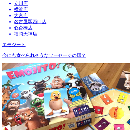
立川店
横浜店
大宮店
名古屋駅西口店
心斎橋店
福岡天神店
エモジート
今にも食べられそうなソーセージの顔？