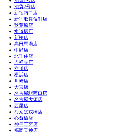
池袋1号店
池袋2号店
新宿南口店
新宿歌舞伎町店
秋葉原店
水道橋店
新橋店
高田馬場店
中野店
北千住店
吉祥寺店
立川店
横浜店
川崎店
大宮店
名古屋駅西口店
名古屋大須店
西尾店
なんば戎橋店
心斎橋店
神戸三宮店
福岡天神店