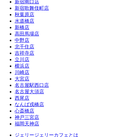
新宿南口店
新宿歌舞伎町店
秋葉原店
水道橋店
新橋店
高田馬場店
中野店
北千住店
吉祥寺店
立川店
横浜店
川崎店
大宮店
名古屋駅西口店
名古屋大須店
西尾店
なんば戎橋店
心斎橋店
神戸三宮店
福岡天神店
ジェリージェリーカフェとは