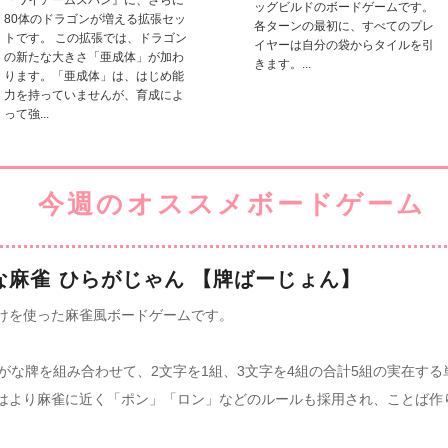
『ワイアームスパン』に、さらに
ッグビルドのボードゲームです。
80体のドラゴンが増える拡張セッ
各ターンの最初に、すべてのプレ
トです。 この拡張では、ドラゴン
イヤーは自分の袋からタイルを引
の新たな大きさ「亜成体」が加わ
きます。...
ります。「亜成体」は、はじめ能
力を持っていませんが、育成によ
って強...
な麻雀 ひらがじゃん 【牌ばーじょん】
けを使った麻雀風ボードゲームです。
らがな牌を組み合わせて、2文字を1組、3文字を4組の合計5組の実在す
はより麻雀に近く「ポン」「ロン」などのルールも採用され、ことば作