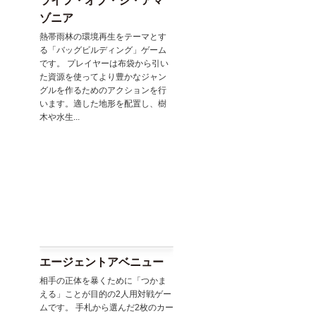
ライフ・オブ・ジ・アマ
ゾニア
熱帯雨林の環境再生をテーマとす
る「バッグビルディング」ゲーム
です。 プレイヤーは布袋から引い
た資源を使ってより豊かなジャン
グルを作るためのアクションを行
います。適した地形を配置し、樹
木や水生...
エージェントアベニュー
相手の正体を暴くために「つかま
える」ことが目的の2人用対戦ゲー
ムです。 手札から選んだ2枚のカー