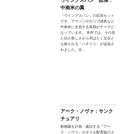
ウイングスパン 拡張：
中南米の翼
『ウイングスパン』の拡張セット
です。アマゾンやカリブ諸島など
中南米に生息する鳥類がテーマと
なっています。 本作では、その見
た目の美しさから羽ばたく宝石と
も称される「ハチドリ」が追加さ
れました。全...
アーク・ノヴァ：サンク
チュアリ
動物園を計画・建設する『アー
ク・ノヴァ』のタイル配置版のス