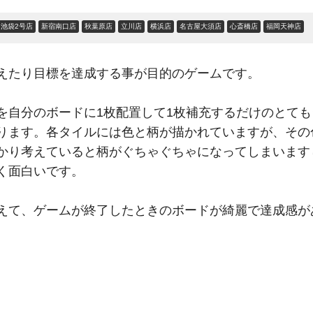
池袋2号店
新宿南口店
秋葉原店
立川店
横浜店
名古屋大須店
心斎橋店
福岡天神店
えたり目標を達成する事が目的のゲームです。
を自分のボードに1枚配置して1枚補充するだけのとて
ります。各タイルには色と柄が描かれていますが、その
かり考えていると柄がぐちゃぐちゃになってしまいます
く面白いです。
えて、ゲームが終了したときのボードが綺麗で達成感が