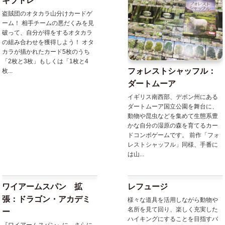
ギブトレ
盗賊団のオタカラ山分けカードゲ
ーム！ 相手チームの悪だくみを見
破って、自分が得をするオタカラ
の組み合わせを獲得しよう！ オタ
カラが描かれたカード5枚のうち
「2枚と3枚」もしくは「1枚と4
フォレストシャッフル：
枚...
ダートムーア
イギリス南西部、デボン州にある
ダートムーア国立公園を舞台に、
動物や昆虫などを集めて生態系豊
かな自分の湿原の森を育てるカー
ドコンボゲームです。 前作「フォ
レストシャッフル」同様、手番に
は山...
ワイアームスパン 拡
レフュージ
張：ドラゴン・アカデミ
様々な道具を活用しながら動物や
名所を見て回り、楽しく充実した
ー
ハイキングにすることを目指すバ