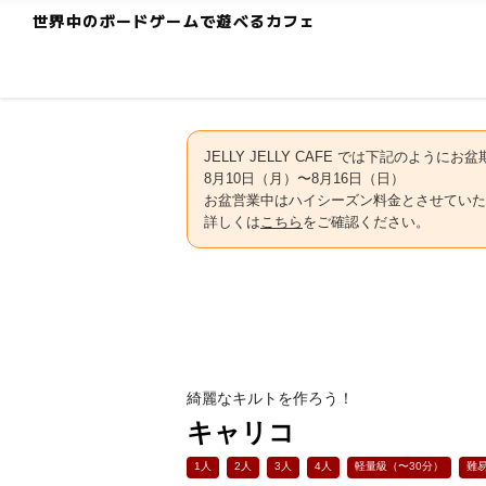
世界中のボードゲームで遊べるカフェ
JELLY JELLY CAFE では下記のよう
8月10日（月）〜8月16日（日）
お盆営業中はハイシーズン料金とさせていた
詳しくは
こちら
をご確認ください。
綺麗なキルトを作ろう！
キャリコ
1人
2人
3人
4人
軽量級（〜30分）
難