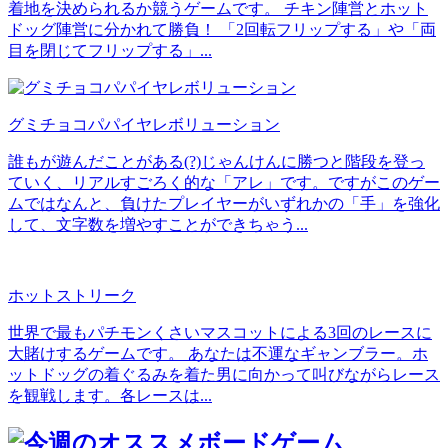
着地を決められるか競うゲームです。 チキン陣営とホット
ドッグ陣営に分かれて勝負！ 「2回転フリップする」や「両
目を閉じてフリップする」...
グミチョコパパイヤレボリューション
誰もが遊んだことがある(?)じゃんけんに勝つと階段を登っ
ていく、リアルすごろく的な「アレ」です。ですがこのゲー
ムではなんと、負けたプレイヤーがいずれかの「手」を強化
して、文字数を増やすことができちゃう...
ホットストリーク
世界で最もパチモンくさいマスコットによる3回のレースに
大賭けするゲームです。 あなたは不運なギャンブラー。ホ
ットドッグの着ぐるみを着た男に向かって叫びながらレース
を観戦します。各レースは...