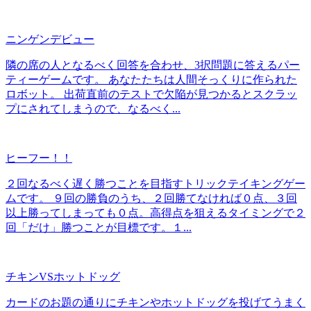
ニンゲンデビュー
隣の席の人となるべく回答を合わせ、3択問題に答えるパー
ティーゲームです。 あなたたちは人間そっくりに作られた
ロボット。 出荷直前のテストで欠陥が見つかるとスクラッ
プにされてしまうので、なるべく...
ヒーフー！！
２回なるべく遅く勝つことを目指すトリックテイキングゲー
ムです。 ９回の勝負のうち、２回勝てなければ０点、３回
以上勝ってしまっても０点。高得点を狙えるタイミングで２
回「だけ」勝つことが目標です。１...
チキンVSホットドッグ
カードのお題の通りにチキンやホットドッグを投げてうまく