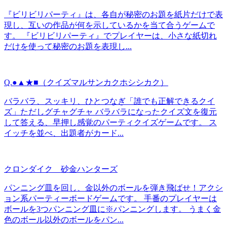
『ビリビリパーティ』は、各自が秘密のお題を紙片だけで表
現し、互いの作品が何を示しているかを当て合うゲームで
す。 『ビリビリパーティ』でプレイヤーは、小さな紙切れ
だけを使って秘密のお題を表現し...
Q.●▲★■（クイズマルサンカクホシシカク）
バラバラ、スッキリ、ひとつなぎ「誰でも正解できるクイ
ズ」ただしグチャグチャ バラバラになったクイズ文を復元
して答える、早押し感覚のパーティクイズゲームです。 ス
イッチを並べ、出題者がカード...
クロンダイク 砂金ハンターズ
パンニング皿を回し、金以外のボールを弾き飛ばせ！アクシ
ョン系パーティーボードゲームです。 手番のプレイヤーは
ボールを3つパンニング皿に※パンニングします。 うまく金
色のボール以外のボールをパン...