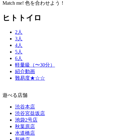
Match me! 色を合わせよう！
ヒトトイロ
2人
3人
4人
5人
6人
軽量級（〜30分）
紹介動画
難易度★☆☆
遊べる店舗
渋谷本店
渋谷宮益坂店
池袋2号店
秋葉原店
水道橋店
新橋店