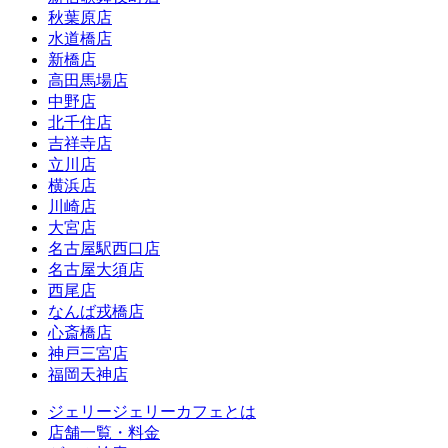
秋葉原店
水道橋店
新橋店
高田馬場店
中野店
北千住店
吉祥寺店
立川店
横浜店
川崎店
大宮店
名古屋駅西口店
名古屋大須店
西尾店
なんば戎橋店
心斎橋店
神戸三宮店
福岡天神店
ジェリージェリーカフェとは
店舗一覧・料金