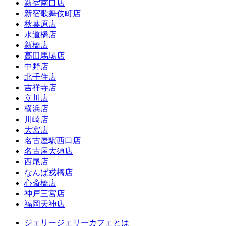
新宿南口店
新宿歌舞伎町店
秋葉原店
水道橋店
新橋店
高田馬場店
中野店
北千住店
吉祥寺店
立川店
横浜店
川崎店
大宮店
名古屋駅西口店
名古屋大須店
西尾店
なんば戎橋店
心斎橋店
神戸三宮店
福岡天神店
ジェリージェリーカフェとは