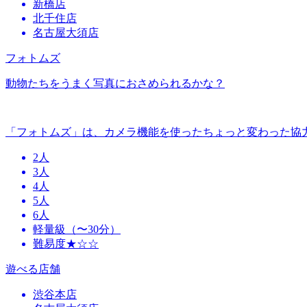
新橋店
北千住店
名古屋大須店
フォトムズ
動物たちをうまく写真におさめられるかな？
「フォトムズ」は、カメラ機能を使ったちょっと変わった協
2人
3人
4人
5人
6人
軽量級（〜30分）
難易度★☆☆
遊べる店舗
渋谷本店