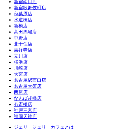
新宿南口店
新宿歌舞伎町店
秋葉原店
水道橋店
新橋店
高田馬場店
中野店
北千住店
吉祥寺店
立川店
横浜店
川崎店
大宮店
名古屋駅西口店
名古屋大須店
西尾店
なんば戎橋店
心斎橋店
神戸三宮店
福岡天神店
ジェリージェリーカフェとは