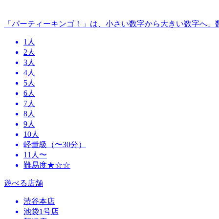
「パーティーキンゴ！」は、小さい数字から大きい数字へ、
1人
2人
3人
4人
5人
6人
7人
8人
9人
10人
軽量級（〜30分）
11人〜
難易度★☆☆
遊べる店舗
渋谷本店
池袋1号店