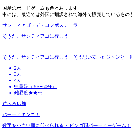
国産のボードゲームも色々あります！
中には、最近では外国に翻訳されて海外で販売しているもの
サンティアゴ・デ・コンポステーラ
そうだ、サンティアゴに行こう。
そうだ、サンティアゴに行こう。そう思い立ったジャンと一
2人
3人
4人
中量級（30〜60分）
難易度★★☆
遊べる店舗
パーティキンゴ！
数字を小さい順に並べられる？ ビンゴ風パーティーゲーム！