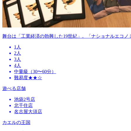
舞台は「工業経済の勃興した19世紀」。「ナショナルエコノ
1人
2人
3人
4人
中量級（30〜60分）
難易度★★☆
遊べる店舗
池袋2号店
北千住店
名古屋大須店
カエルの王国