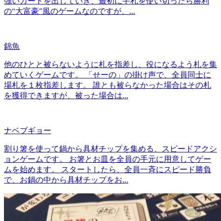
強いカードを出していき、最初に手札を使い切ったら勝利
の“大富豪”風のゲームなのですが、...
錦魚
他のひとと被らないように札を指差し、役になるよう札を集
めていくゲームです。 「せーの」の掛け声で、全員同士に
場札を１枚指差します。 誰とも被らなかった場合はその札
を獲得できますが、被った場合は...
ナベブギョー
割り箸を使って鍋から具材チップを集める、スピードアクシ
ョンゲームです。 お箸とお皿を全員の手元に用意してゲー
ムを始めます。 スタートしたら、全員一斉にスピード勝負
で、お鍋の中から具材チップをお...