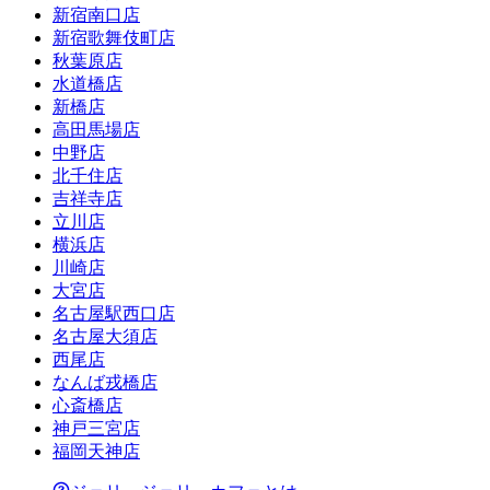
新宿南口店
新宿歌舞伎町店
秋葉原店
水道橋店
新橋店
高田馬場店
中野店
北千住店
吉祥寺店
立川店
横浜店
川崎店
大宮店
名古屋駅西口店
名古屋大須店
西尾店
なんば戎橋店
心斎橋店
神戸三宮店
福岡天神店