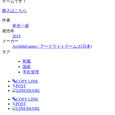
ゲームです！
購入はこちら
作者
米光一成
発売年
2019
メーカー
ArclightGames / アークライトゲームズ(日本)
タグ
和風
国産
手札管理
COPY LINK
𝕏
POST
SHARE
COPY LINK
𝕏
POST
SHARE