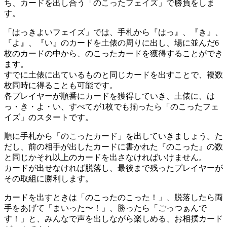
ち、カードを出し合う「のこったフェイズ」で勝負をしま
す。
「はっきよいフェイズ」では、手札から『はっ』、『き』、
『よ』、『い』のカードを土俵の周りに出し、場に並んだ6
枚のカードの中から、のこったカードを獲得することができ
ます。
すでに土俵に出ているものと同じカードを出すことで、複数
枚同時に得ることも可能です。
各プレイヤーが順番にカードを獲得していき、土俵に、は
っ・き・よ・い、すべてが1枚でも揃ったら「のこったフェ
イズ」のスタートです。
順に手札から「のこったカード」を出していきましょう。た
だし、前の相手が出したカードに書かれた『のこった』の数
と同じかそれ以上のカードを出さなければいけません。
カードが出せなければ脱落し、最後まで残ったプレイヤーが
その取組に勝利します。
カードを出すときは「のこったのこった！」、脱落したら両
手をあげて「まいった〜！」、勝ったら「ごっつぁんで
す！」と、みんなで声を出しながら楽しめる、お相撲カード