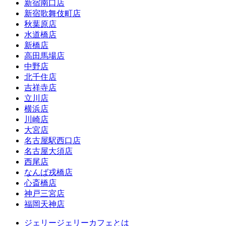
新宿南口店
新宿歌舞伎町店
秋葉原店
水道橋店
新橋店
高田馬場店
中野店
北千住店
吉祥寺店
立川店
横浜店
川崎店
大宮店
名古屋駅西口店
名古屋大須店
西尾店
なんば戎橋店
心斎橋店
神戸三宮店
福岡天神店
ジェリージェリーカフェとは