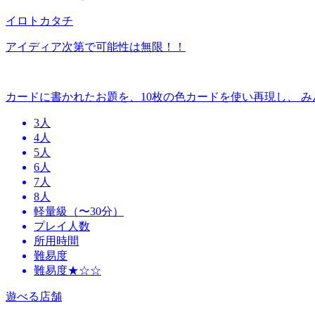
イロトカタチ
アイディア次第で可能性は無限！！
カードに書かれたお題を、10枚の色カードを使い再現し、 
3人
4人
5人
6人
7人
8人
軽量級（〜30分）
プレイ人数
所用時間
難易度
難易度★☆☆
遊べる店舗