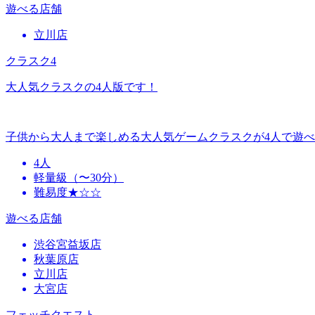
遊べる店舗
立川店
クラスク4
大人気クラスクの4人版です！
子供から大人まで楽しめる大人気ゲームクラスクが4人で遊
4人
軽量級（〜30分）
難易度★☆☆
遊べる店舗
渋谷宮益坂店
秋葉原店
立川店
大宮店
フェッチクエスト