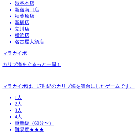
渋谷本店
新宿南口店
秋葉原店
新橋店
立川店
横浜店
名古屋大須店
マラカイボ
カリブ海をぐるっと一周！
マラカイボは、17世紀のカリブ海を舞台にしたゲームです。
1人
2人
3人
4人
重量級（60分〜）
難易度★★★