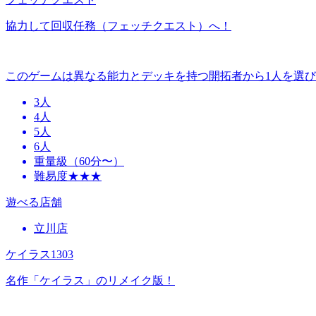
協力して回収任務（フェッチクエスト）へ！
このゲームは異なる能力とデッキを持つ開拓者から1人を選
3人
4人
5人
6人
重量級（60分〜）
難易度★★★
遊べる店舗
立川店
ケイラス1303
名作「ケイラス」のリメイク版！