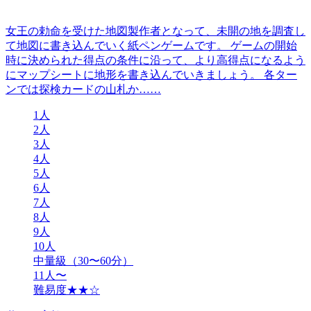
女王の勅命を受けた地図製作者となって、未開の地を調査し
て地図に書き込んでいく紙ペンゲームです。 ゲームの開始
時に決められた得点の条件に沿って、より高得点になるよう
にマップシートに地形を書き込んでいきましょう。 各ター
ンでは探検カードの山札か……
1人
2人
3人
4人
5人
6人
7人
8人
9人
10人
中量級（30〜60分）
11人〜
難易度★★☆