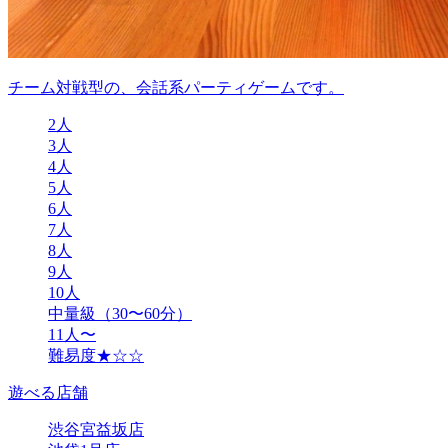
チーム対戦型の、会話系パーティゲームです。
2人
3人
4人
5人
6人
7人
8人
9人
10人
中量級（30〜60分）
11人〜
難易度★☆☆
遊べる店舗
渋谷宮益坂店