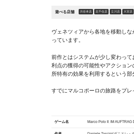
遊べる店舗
渋谷本店
北千住店
立川店
大宮店
ヴェネツィアから各地を移動しな
っています。
前作とはシステムが少し変わって
利点の獲得の可能性やアクション
所特有の効果を利用するという部
すでにマルコポーロの旅路をプレ
ゲーム名
Marco Polo II: IM AUFTRA
作者
Daniele Tascini(ダニエ