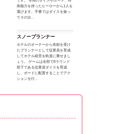
です。 専用のダイスやボード、特
殊能力を持ったヒーローから1人を
選びます。手番ではダイスを振っ
てその出...
スノープランナー
ホテルのオーナーから依頼を受け
たプランナーとして従業員を育成
してホテル経営を軌道に乗せまし
ょう。 ゲームは全部で8ラウンド
部下である従業員ダイスを育成
し、ボードに配置することでアク
ションを行...