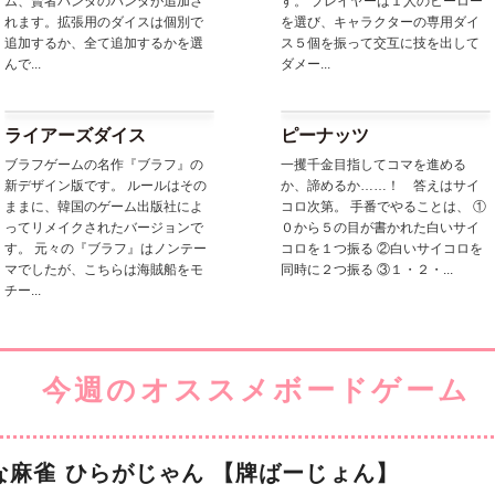
ム、賢者パンダのパンダが追加さ
す。 プレイヤーは１人のヒーロー
れます。拡張用のダイスは個別で
を選び、キャラクターの専用ダイ
追加するか、全て追加するかを選
ス５個を振って交互に技を出して
んで...
ダメー...
ライアーズダイス
ピーナッツ
ブラフゲームの名作『ブラフ』の
一攫千金目指してコマを進める
新デザイン版です。 ルールはその
か、諦めるか……！ 答えはサイ
ままに、韓国のゲーム出版社によ
コロ次第。 手番でやることは、 ①
ってリメイクされたバージョンで
０から５の目が書かれた白いサイ
す。 元々の『ブラフ』はノンテー
コロを１つ振る ②白いサイコロを
マでしたが、こちらは海賊船をモ
同時に２つ振る ③１・２・...
チー...
な麻雀 ひらがじゃん 【牌ばーじょん】