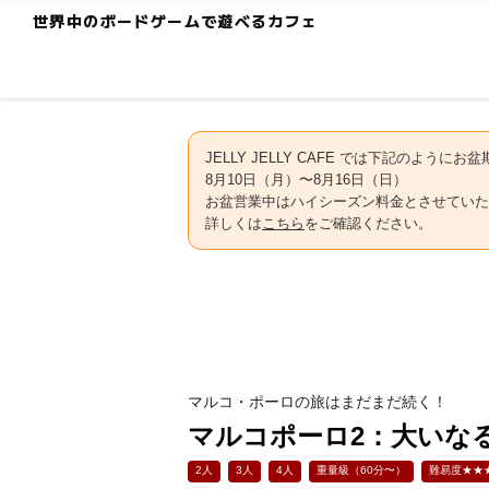
世界中のボードゲームで遊べるカフェ
JELLY JELLY CAFE では下記のよう
8月10日（月）〜8月16日（日）
お盆営業中はハイシーズン料金とさせていた
詳しくは
こちら
をご確認ください。
マルコ・ポーロの旅はまだまだ続く！
マルコポーロ2：大いな
2人
3人
4人
重量級（60分〜）
難易度★★