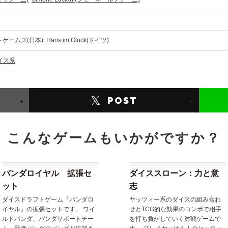
ライトゲームズ(日本)
Hans im Glück(ドイツ)
イス系
𝕏
POST
こんなゲームもいかがですか？
パンダロイヤル 拡張セ
ダイススローン：力と意
ット
志
ダイスドラフトゲーム『パンダロ
ヤッツィー系のダイスの組み合わ
イヤル』の拡張セットです。 ワイ
せとTCG的な効果のコンボで相手
ルドパンダ、パンダサポートチー
を打ち負かしていく対戦ゲームで