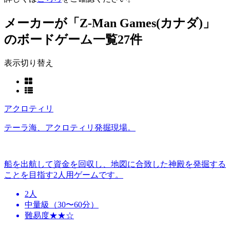
メーカーが「Z-Man Games(カナダ)」
のボードゲーム一覧
27件
表示切り替え
アクロティリ
テーラ海、アクロティリ発掘現場。
船を出航して資金を回収し、地図に合致した神殿を発掘する
ことを目指す2人用ゲームです。
2人
中量級（30〜60分）
難易度★★☆