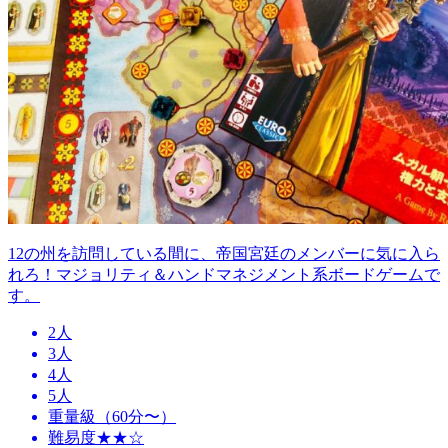
12の州を訪問している間に、帝国宮廷のメンバーに気に入ら
れろ！マジョリティ＆ハンドマネジメント系ボードゲームで
す。
2人
3人
4人
5人
重量級（60分〜）
難易度★★☆