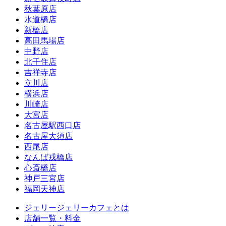
秋葉原店
水道橋店
新橋店
高田馬場店
中野店
北千住店
吉祥寺店
立川店
横浜店
川崎店
大宮店
名古屋駅西口店
名古屋大須店
西尾店
なんば戎橋店
心斎橋店
神戸三宮店
福岡天神店
ジェリージェリーカフェとは
店舗一覧・料金