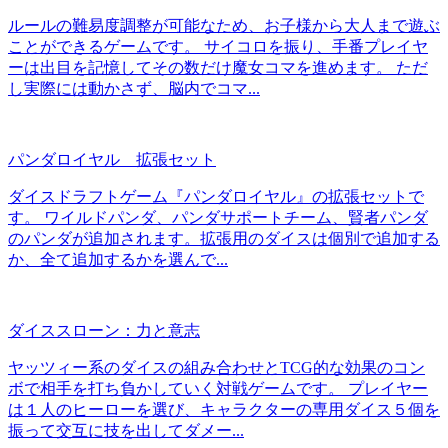
ルールの難易度調整が可能なため、お子様から大人まで遊ぶ
ことができるゲームです。 サイコロを振り、手番プレイヤ
ーは出目を記憶してその数だけ魔女コマを進めます。 ただ
し実際には動かさず、脳内でコマ...
パンダロイヤル 拡張セット
ダイスドラフトゲーム『パンダロイヤル』の拡張セットで
す。 ワイルドパンダ、パンダサポートチーム、賢者パンダ
のパンダが追加されます。拡張用のダイスは個別で追加する
か、全て追加するかを選んで...
ダイススローン：力と意志
ヤッツィー系のダイスの組み合わせとTCG的な効果のコン
ボで相手を打ち負かしていく対戦ゲームです。 プレイヤー
は１人のヒーローを選び、キャラクターの専用ダイス５個を
振って交互に技を出してダメー...