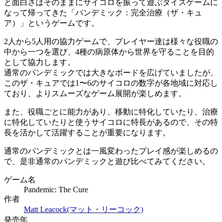
と面白さはそのままにサイコロを振って遊ぶダイスゲームに
なって帰ってきた「パンデミック：完全治療（ザ・キュ
ア）」というゲームです。
2人から5人用の協力ゲームで、プレイヤー達は様々な役職の
中から一つを選び、4種の病原体から世界を守ることを目的
として協力します。
通常のパンデミックでは大きなボードを広げていましたが、
このザ・キュアでは1〜6のサイコロの数字が各地域に対応し
ており、よりスムーズなゲーム展開が楽しめます。
また、役職ごとに能力があり、移動に特化していたり、治療
に特化していたりと使うサイコロに特長があるので、その特
長を活かして活躍することが重要になります。
通常のパンデミックとは一風変わったプレイ感が楽しめるの
で、是非通常のパンデミックと遊び比べてみてください。
ゲーム名
Pandemic: The Cure
作者
Matt Leacock(マット・リーコック)
発売年