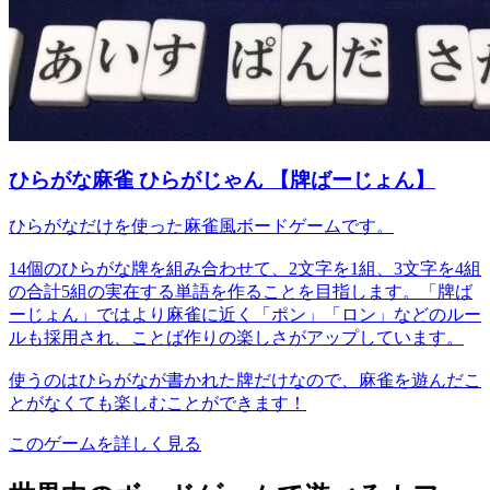
ひらがな麻雀 ひらがじゃん 【牌ばーじょん】
ひらがなだけを使った麻雀風ボードゲームです。
14個のひらがな牌を組み合わせて、2文字を1組、3文字を4組
の合計5組の実在する単語を作ることを目指します。「牌ば
ーじょん」ではより麻雀に近く「ポン」「ロン」などのルー
ルも採用され、ことば作りの楽しさがアップしています。
使うのはひらがなが書かれた牌だけなので、麻雀を遊んだこ
とがなくても楽しむことができます！
このゲームを詳しく見る