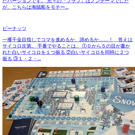
たバージョンです。 元々の『ブラフ』はノンテーマでした
が、こちらは海賊船をモチー...
ピーナッツ
一攫千金目指してコマを進めるか、諦めるか……！ 答えは
サイコロ次第。 手番でやることは、 ①０から５の目が書か
れた白いサイコロを１つ振る ②白いサイコロを同時に２つ
振る ③１・２・...