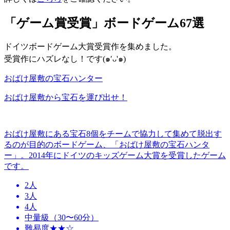
「ゲーム賞受賞」ボードゲーム67選
ドイツボードゲーム大賞受賞作を集めました。
受賞作にハズレなし！です(๑′ᴗ'๑)
おばけ屋敷の宝石ハンター
おばけ屋敷から宝石を運び出せ！
おばけ屋敷にある宝石8個をチームで協力して集めて脱出す
るのが目的のボードゲーム、「おばけ屋敷の宝石ハンタ
ー」。2014年にドイツのキッズゲーム大賞を受賞したゲーム
です。
2人
3人
4人
中量級（30〜60分）
難易度★★☆