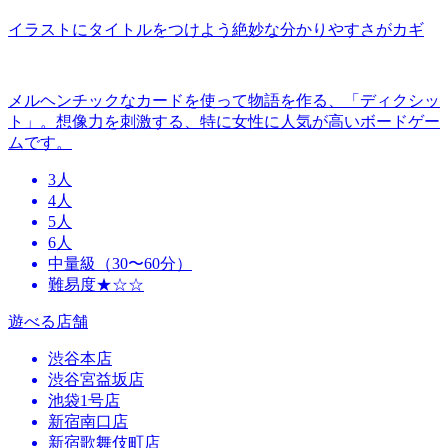
イラストにタイトルをつけよう絶妙な分かりやすさがカギ
メルヘンチックなカードを使って物語を作る、「ディクシッ
ト」。想像力を刺激する、特に女性に人気が高いボードゲー
ムです。
3人
4人
5人
6人
中量級（30〜60分）
難易度★☆☆
遊べる店舗
渋谷本店
渋谷宮益坂店
池袋1号店
新宿南口店
新宿歌舞伎町店