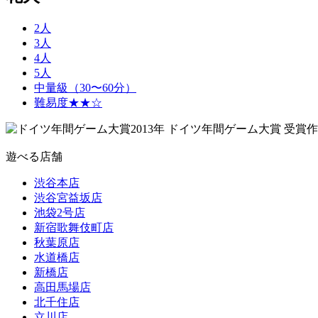
2人
3人
4人
5人
中量級（30〜60分）
難易度★★☆
2013年 ドイツ年間ゲーム大賞 受賞
遊べる店舗
渋谷本店
渋谷宮益坂店
池袋2号店
新宿歌舞伎町店
秋葉原店
水道橋店
新橋店
高田馬場店
北千住店
立川店