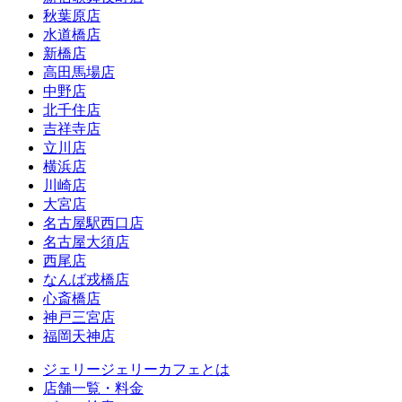
秋葉原店
水道橋店
新橋店
高田馬場店
中野店
北千住店
吉祥寺店
立川店
横浜店
川崎店
大宮店
名古屋駅西口店
名古屋大須店
西尾店
なんば戎橋店
心斎橋店
神戸三宮店
福岡天神店
ジェリージェリーカフェとは
店舗一覧・料金