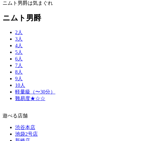
ニムト男爵は気まぐれ
ニムト男爵
2人
3人
4人
5人
6人
7人
8人
9人
10人
軽量級（〜30分）
難易度★☆☆
遊べる店舗
渋谷本店
池袋2号店
新橋店