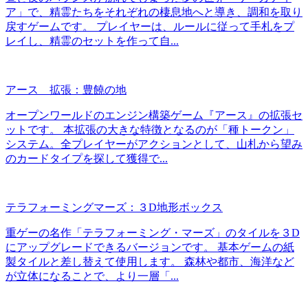
ア」で、精霊たちをそれぞれの棲息地へと導き、調和を取り
戻すゲームです。 プレイヤーは、ルールに従って手札をプ
レイし、精霊のセットを作って自...
アース 拡張：豊饒の地
オープンワールドのエンジン構築ゲーム『アース』の拡張セ
ットです。 本拡張の大きな特徴となるのが「種トークン」
システム。全プレイヤーがアクションとして、山札から望み
のカードタイプを探して獲得で...
テラフォーミングマーズ：３D地形ボックス
重ゲーの名作「テラフォーミング・マーズ」のタイルを３D
にアップグレードできるバージョンです。 基本ゲームの紙
製タイルと差し替えて使用します。 森林や都市、海洋など
が立体になることで、より一層「...