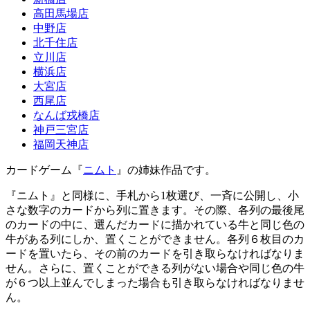
高田馬場店
中野店
北千住店
立川店
横浜店
大宮店
西尾店
なんば戎橋店
神戸三宮店
福岡天神店
カードゲーム『
ニムト
』の姉妹作品です。
『ニムト』と同様に、手札から1枚選び、一斉に公開し、小
さな数字のカードから列に置きます。その際、各列の最後尾
のカードの中に、選んだカードに描かれている牛と同じ色の
牛がある列にしか、置くことができません。各列６枚目のカ
ードを置いたら、その前のカードを引き取らなければなりま
せん。さらに、置くことができる列がない場合や同じ色の牛
が６つ以上並んでしまった場合も引き取らなければなりませ
ん。