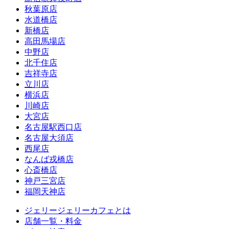
秋葉原店
水道橋店
新橋店
高田馬場店
中野店
北千住店
吉祥寺店
立川店
横浜店
川崎店
大宮店
名古屋駅西口店
名古屋大須店
西尾店
なんば戎橋店
心斎橋店
神戸三宮店
福岡天神店
ジェリージェリーカフェとは
店舗一覧・料金