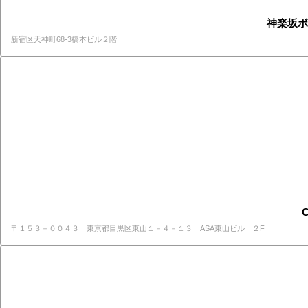
神楽坂ボー
新宿区天神町68-3橋本ビル２階
C
〒１５３－００４３ 東京都目黒区東山１－４－１３ ASA東山ビル ２F