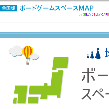
by
J
E
L
L
Y
J
E
L
L
Y
C
A
F
E