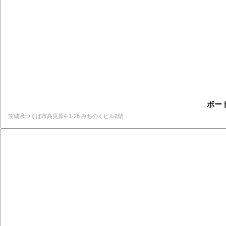
ボー
茨城県つくば市高見原4-1-28 みちのくビル2階