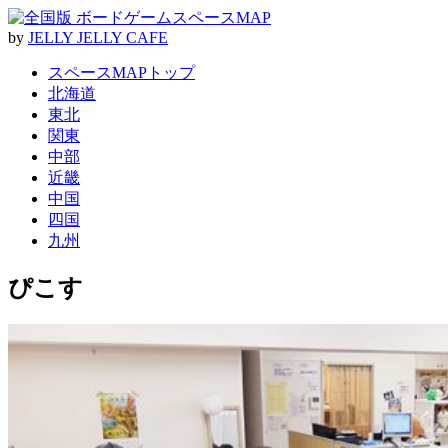
by
J
E
L
L
Y
J
E
L
L
Y
C
A
F
E
スペースMAPトップ
北海道
東北
関東
中部
近畿
中国
四国
九州
ぴこす