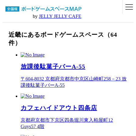
by
J
E
L
L
Y
J
E
L
L
Y
C
A
F
E
近畿にあるボードゲームスペース（64
件）
放課後駄菓子バーA-55
〒604-8032 京都府京都市中京区山崎町258－23 放
課後駄菓子バーA-55
カフェハイドアウト四条店
京都府京都市下京区四条堀川東入柏屋町12
Guys57 4階