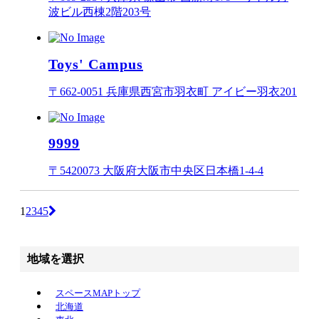
波ビル西棟2階203号
Toys' Campus
〒662-0051 兵庫県西宮市羽衣町 アイビー羽衣201
9999
〒5420073 大阪府大阪市中央区日本橋1-4-4
1
2
3
4
5
地域を選択
スペースMAPトップ
北海道