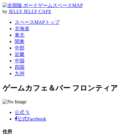
by
J
E
L
L
Y
J
E
L
L
Y
C
A
F
E
スペースMAPトップ
北海道
東北
関東
中部
近畿
中国
四国
九州
ゲームカフェ＆バー フロンティア
公式 𝕏
公式Facebook
住所