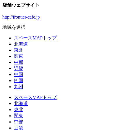
店舗ウェブサイト
http://frontier-cafe.jp
地域を選択
スペースMAPトップ
北海道
東北
関東
中部
近畿
中国
四国
九州
スペースMAPトップ
北海道
東北
関東
中部
近畿