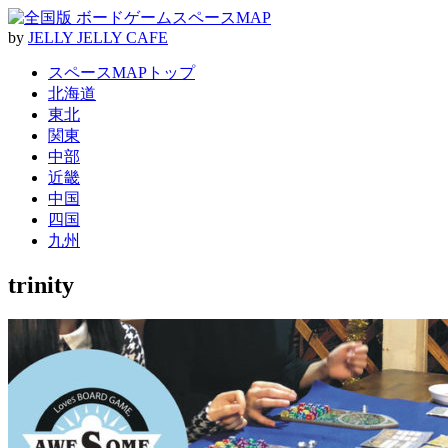
by
J
E
L
L
Y
J
E
L
L
Y
C
A
F
E
スペースMAPトップ
北海道
東北
関東
中部
近畿
中国
四国
九州
trinity