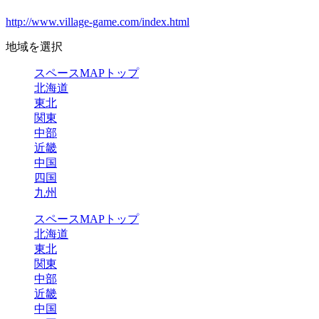
http://www.village-game.com/index.html
地域を選択
スペースMAPトップ
北海道
東北
関東
中部
近畿
中国
四国
九州
スペースMAPトップ
北海道
東北
関東
中部
近畿
中国