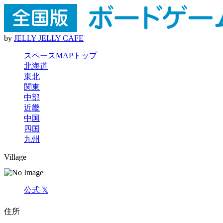
by
J
E
L
L
Y
J
E
L
L
Y
C
A
F
E
スペースMAPトップ
北海道
東北
関東
中部
近畿
中国
四国
九州
Village
公式 𝕏
住所