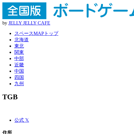
by
J
E
L
L
Y
J
E
L
L
Y
C
A
F
E
スペースMAPトップ
北海道
東北
関東
中部
近畿
中国
四国
九州
TGB
公式 𝕏
住所