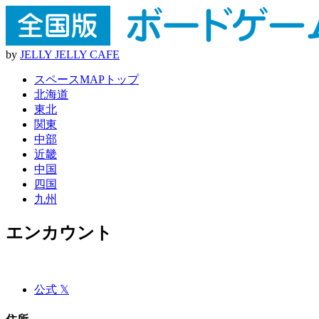
by
J
E
L
L
Y
J
E
L
L
Y
C
A
F
E
スペースMAPトップ
北海道
東北
関東
中部
近畿
中国
四国
九州
エンカウント
公式 𝕏