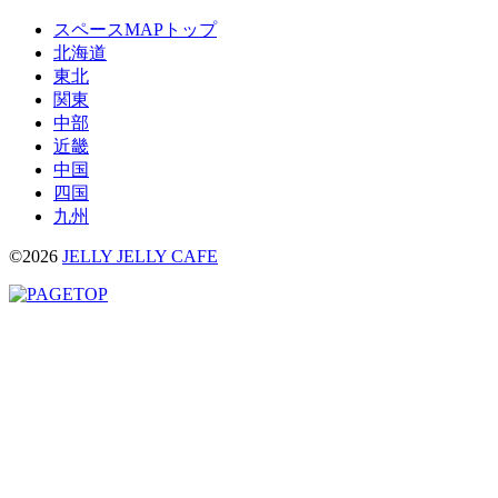
スペースMAPトップ
北海道
東北
関東
中部
近畿
中国
四国
九州
©2026
JELLY JELLY CAFE