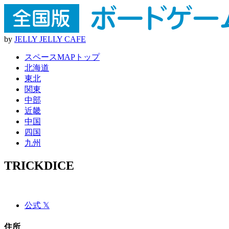
by
J
E
L
L
Y
J
E
L
L
Y
C
A
F
E
スペースMAPトップ
北海道
東北
関東
中部
近畿
中国
四国
九州
TRICKDICE
公式 𝕏
住所