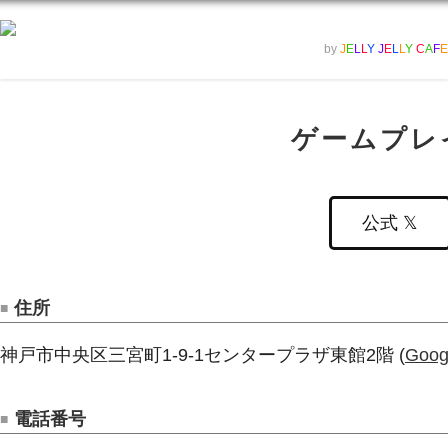
by
J
E
L
L
Y
J
E
L
L
Y
C
A
F
E
ゲームプレ
公式 𝕏
住所
神戸市中央区三宮町1-9-1センタープラザ東館2階 (
Goo
電話番号