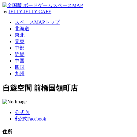
by
J
E
L
L
Y
J
E
L
L
Y
C
A
F
E
スペースMAPトップ
北海道
東北
関東
中部
近畿
中国
四国
九州
自遊空間 前橋国領町店
公式 𝕏
公式Facebook
住所