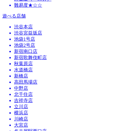
難易度★☆☆
遊べる店舗
渋谷本店
渋谷宮益坂店
池袋1号店
池袋2号店
新宿南口店
新宿歌舞伎町店
秋葉原店
水道橋店
新橋店
高田馬場店
中野店
北千住店
吉祥寺店
立川店
横浜店
川崎店
大宮店