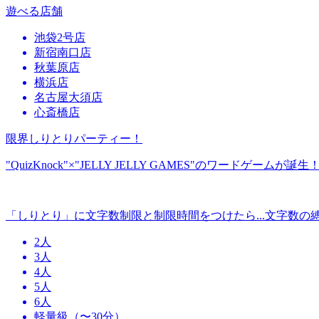
遊べる店舗
池袋2号店
新宿南口店
秋葉原店
横浜店
名古屋大須店
心斎橋店
限界しりとりパーティー！
"QuizKnock"×"JELLY JELLY GAMES"のワードゲームが誕生
「しりとり」に文字数制限と制限時間をつけたら...文字数
2人
3人
4人
5人
6人
軽量級（〜30分）