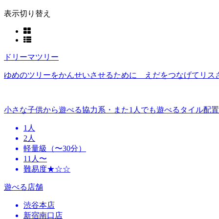
表示切り替え
ドリーマツリー
ゆめのツリーをかんせいさせるために えだをつなげてリス
小さな子供から遊べる協力系・また1人でも遊べるタイル配
1人
2人
軽量級（〜30分）
11人〜
難易度★☆☆
遊べる店舗
渋谷本店
新宿南口店