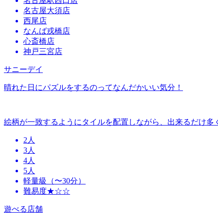
名古屋駅西口店
名古屋大須店
西尾店
なんば戎橋店
心斎橋店
神戸三宮店
サニーデイ
晴れた日にパズルをするのってなんだかいい気分！
絵柄が一致するようにタイルを配置しながら、出来るだけ多
2人
3人
4人
5人
軽量級（〜30分）
難易度★☆☆
遊べる店舗