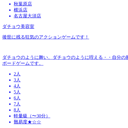
秋葉原店
横浜店
名古屋大須店
ダチョウ美容室
後世に残る狂気のアクションゲームです！
ダチョウのように舞い、ダチョウのように咥える・・自分の
ボードゲームです。
2人
3人
4人
5人
6人
7人
8人
軽量級（〜30分）
難易度★☆☆