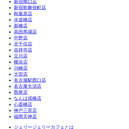
新宿南口店
新宿歌舞伎町店
秋葉原店
水道橋店
新橋店
高田馬場店
中野店
北千住店
吉祥寺店
立川店
横浜店
川崎店
大宮店
名古屋駅西口店
名古屋大須店
西尾店
なんば戎橋店
心斎橋店
神戸三宮店
福岡天神店
ジェリージェリーカフェとは