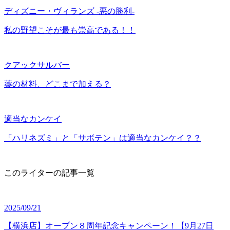
ディズニー・ヴィランズ -悪の勝利-
私の野望こそが最も崇高である！！
クアックサルバー
薬の材料、どこまで加える？
適当なカンケイ
「ハリネズミ」と「サボテン」は適当なカンケイ？？
このライターの記事一覧
2025/09/21
【横浜店】オープン８周年記念キャンペーン！【9月27日