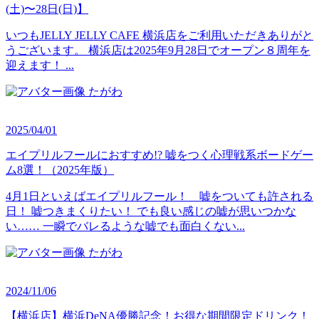
(土)〜28日(日)】
いつもJELLY JELLY CAFE 横浜店をご利用いただきありがと
うございます。 横浜店は2025年9月28日でオープン８周年を
迎えます！ ...
たがわ
2025/04/01
エイプリルフールにおすすめ!? 嘘をつく心理戦系ボードゲー
ム8選！（2025年版）
4月1日といえばエイプリルフール！ 嘘をついても許される
日！ 嘘つきまくりたい！ でも良い感じの嘘が思いつかな
い…… 一瞬でバレるような嘘でも面白くない...
たがわ
2024/11/06
【横浜店】横浜DeNA優勝記念！お得な期間限定ドリンク！