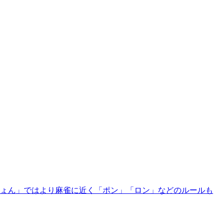
ーじょん」ではより麻雀に近く「ポン」「ロン」などのルールも