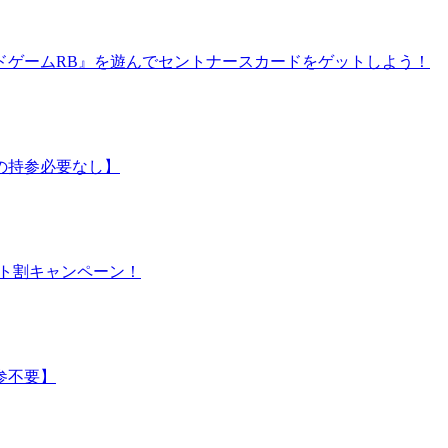
ドゲームRB』を遊んでセントナースカードをゲットしよう！
の持参必要なし】
シート割キャンペーン！
参不要】