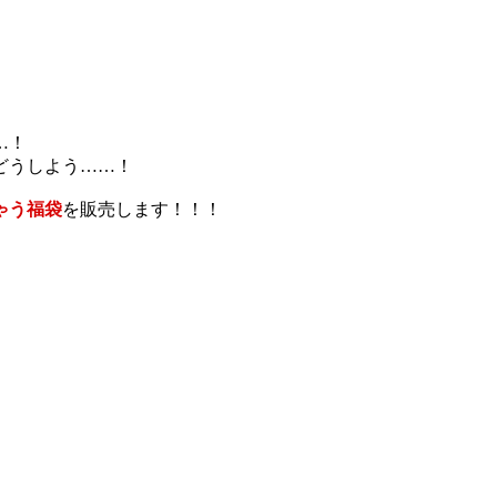
…！
どうしよう……！
ゃう福袋
を販売します！！！
。