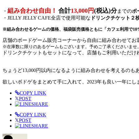
組み合わせ自由！
合計
13,000円
(税込)分
・
までの
ボ
・JELLY JELLY CAFE全店で使用可能な
ドリンクチケット２
※組み合わせるゲームの価格、福袋販売価格ともに「カフェ利用で10
店舗のボードゲーム販売コーナーから自由に組み合わせてお
※在庫数に限りのあるゲームもございます。予めご了承くださいませ
ドリンクチケットもセットになって、店舗もご利用いただけ
ちょうど13,000円以内になるように組み合わせを考えるのも
欲しいボドゲをまとめて手に入れて、2023年も良い一年にし
COPY LINK
𝕏
POST
SHARE
COPY LINK
𝕏
POST
SHARE