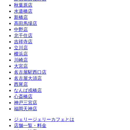
秋葉原店
水道橋店
新橋店
高田馬場店
中野店
北千住店
吉祥寺店
立川店
横浜店
川崎店
大宮店
名古屋駅西口店
名古屋大須店
西尾店
なんば戎橋店
心斎橋店
神戸三宮店
福岡天神店
ジェリージェリーカフェとは
店舗一覧・料金