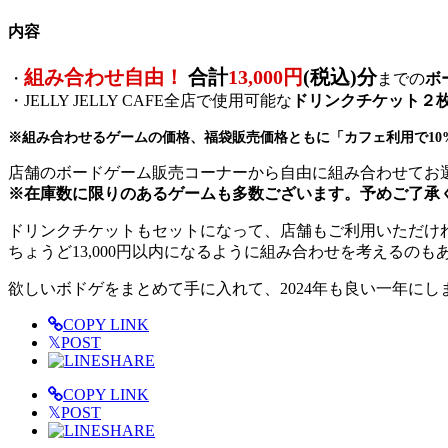
内容
組み合わせ自由！
合計
13,000円
(税込)分
・
までの
ボ
・JELLY JELLY CAFE全店で使用可能な
ドリンクチケット２
※組み合わせるゲームの価格、福袋販売価格ともに「カフェ利用で10
店舗のボードゲーム販売コーナーから自由に組み合わせてお
※在庫数に限りのあるゲームも多数ございます。予めご了承
ドリンクチケットもセットになって、店舗もご利用いただ
ちょうど13,000円以内になるように組み合わせを考えるのも
欲しいボドゲをまとめて手に入れて、2024年も良い一年にし
COPY LINK
𝕏
POST
SHARE
COPY LINK
𝕏
POST
SHARE