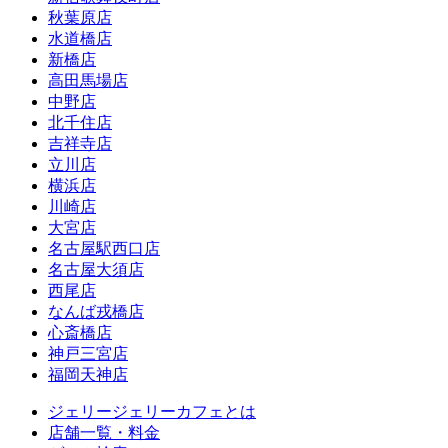
秋葉原店
水道橋店
新橋店
高田馬場店
中野店
北千住店
吉祥寺店
立川店
横浜店
川崎店
大宮店
名古屋駅西口店
名古屋大須店
西尾店
なんば戎橋店
心斎橋店
神戸三宮店
福岡天神店
ジェリージェリーカフェとは
店舗一覧・料金