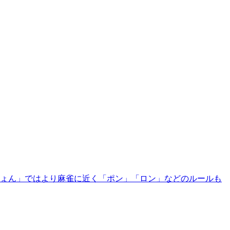
ーじょん」ではより麻雀に近く「ポン」「ロン」などのルールも