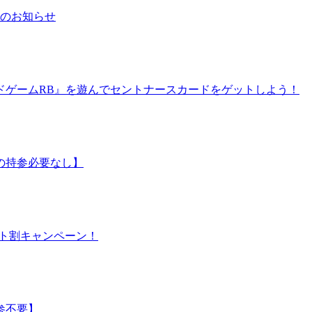
日のお知らせ
ドゲームRB』を遊んでセントナースカードをゲットしよう！
の持参必要なし】
シート割キャンペーン！
参不要】