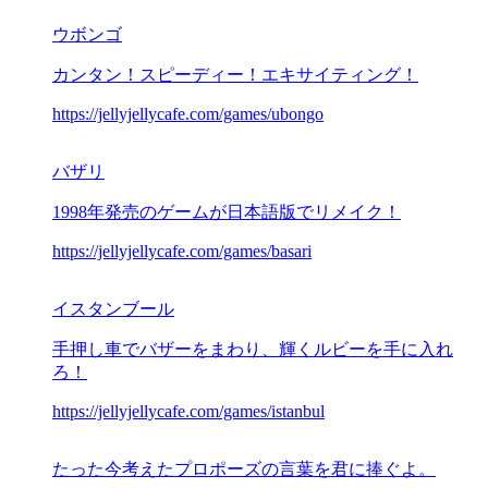
ウボンゴ
カンタン！スピーディー！エキサイティング！
https://jellyjellycafe.com/games/ubongo
バザリ
1998年発売のゲームが日本語版でリメイク！
https://jellyjellycafe.com/games/basari
イスタンブール
手押し車でバザーをまわり、輝くルビーを手に入れ
ろ！
https://jellyjellycafe.com/games/istanbul
たった今考えたプロポーズの言葉を君に捧ぐよ。