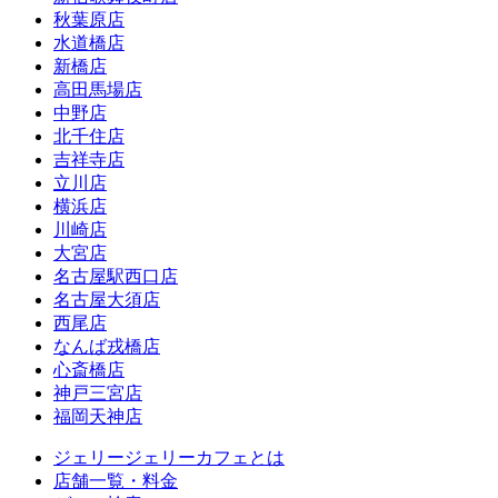
秋葉原店
水道橋店
新橋店
高田馬場店
中野店
北千住店
吉祥寺店
立川店
横浜店
川崎店
大宮店
名古屋駅西口店
名古屋大須店
西尾店
なんば戎橋店
心斎橋店
神戸三宮店
福岡天神店
ジェリージェリーカフェとは
店舗一覧・料金