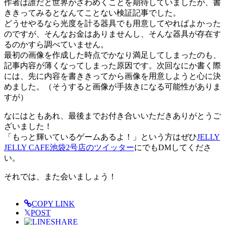
作者は誰だと世界がざわめくことを期待していましたが、書
ききってみるとなんてことない検証記事でした。
どうせやるなら光度を計る器具でも用意してやればよかった
のですが、そんなお金はありませんし、そんな器具が存在す
るのかすら調べていません。
最初の画像を作成した時点でかなり満足してしまったのも、
記事内容が薄くなってしまった原因です。次回なにか書く際
には、先に内容を書ききってから画像を用意しようと心に決
めました。（そうすると画像が手抜きになる可能性がありま
すが）
なにはともあれ、最後までお付き合いいただきありがとうご
ざいました！
「もっと輝いているゲームあるよ！」という方はぜひ
JELLY
JELLY CAFE池袋2号店のツイッター
にでもDMしてくださ
い。
それでは、また会いましょう！
COPY LINK
𝕏
POST
SHARE