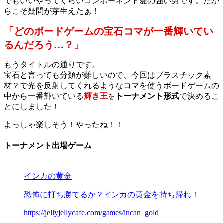
でもいいやってくらいコンポーネント愛の強い男です。だか
らこそ疑問が芽生えたぁ！
「どのボードゲームの宝石コマが一番輝いてい
るんだろう…？」
もうタイトルの通りです。
宝石と言っても分類が難しいので、今回はプラスチック素
材？で光を反射してくれるようなコマを使うボードゲームの
中から一番輝いている
輝き王
を
トーナメント形式
で決めるこ
とにしました！
よっしゃ楽しそう！やったね！！
トーナメント出場ゲーム
インカの黄金
恐怖に打ち勝てるか？インカの黄金を持ち帰れ！
https://jellyjellycafe.com/games/incan_gold