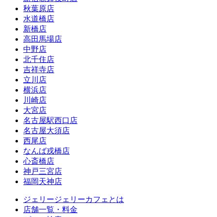
秋葉原店
水道橋店
新橋店
高田馬場店
中野店
北千住店
吉祥寺店
立川店
横浜店
川崎店
大宮店
名古屋駅西口店
名古屋大須店
西尾店
なんば戎橋店
心斎橋店
神戸三宮店
福岡天神店
ジェリージェリーカフェとは
店舗一覧・料金