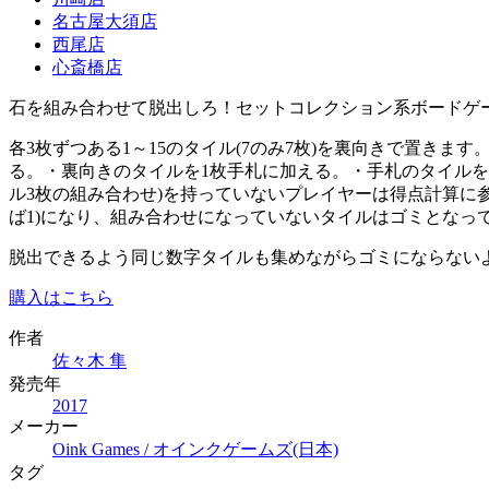
名古屋大須店
西尾店
心斎橋店
石を組み合わせて脱出しろ！セットコレクション系ボードゲ
各3枚ずつある1～15のタイル(7のみ7枚)を裏向きで置き
る。・裏向きのタイルを1枚手札に加える。・手札のタイル
ル3枚の組み合わせ)を持っていないプレイヤーは得点計算に参
ば1)になり、組み合わせになっていないタイルはゴミとなっ
脱出できるよう同じ数字タイルも集めながらゴミにならない
購入はこちら
作者
佐々木 隼
発売年
2017
メーカー
Oink Games / オインクゲームズ(日本)
タグ