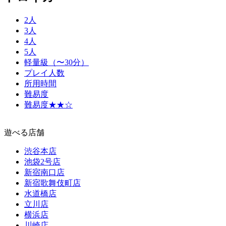
2人
3人
4人
5人
軽量級（〜30分）
プレイ人数
所用時間
難易度
難易度★★☆
遊べる店舗
渋谷本店
池袋2号店
新宿南口店
新宿歌舞伎町店
水道橋店
立川店
横浜店
川崎店