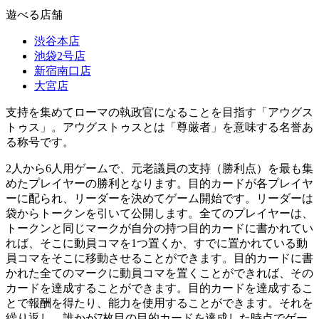
遊べる店舗
渋谷本店
池袋2号店
新宿南口店
大宮店
支持を集めてローマの執政官になることを目指す「アウグス
トゥス」。アウグストゥスとは「尊厳者」を意味する名誉あ
る称号です。
2人から6人用ゲームで、元老議員の支持（勝利点）を最も集
めたプレイヤーの勝利となります。目的カードが各プレイヤ
ーに配られ、リーダーを決めてゲーム開始です。リーダーは
袋からトークンを引いて公開します。全てのプレイヤーは、
トークンと同じマークが自分の持つ目的カードに書かれてい
れば、そこに動員コマを1つ置くか、すでに置かれている動
員コマをそこに移動させることができます。目的カードに書
かれた全てのマークに動員コマを置くことができれば、その
カードを達成することができます。目的カードを達成するこ
とで報酬を得たり、能力を使用することができます。それを
繰り返し、誰かが7枚目の目的カードを達成した時点でゲー