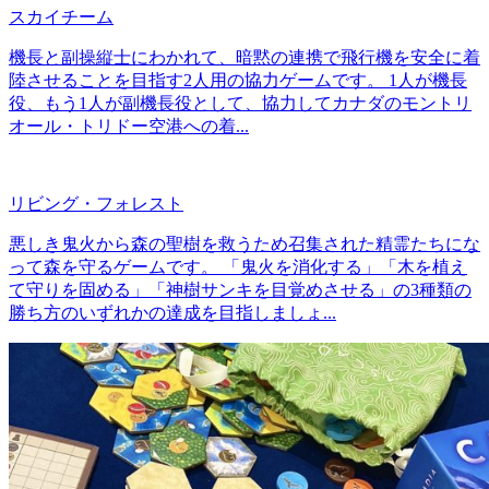
スカイチーム
機長と副操縦士にわかれて、暗黙の連携で飛行機を安全に着
陸させることを目指す2人用の協力ゲームです。 1人が機長
役、もう1人が副機長役として、協力してカナダのモントリ
オール・トリドー空港への着...
リビング・フォレスト
悪しき鬼火から森の聖樹を救うため召集された精霊たちにな
って森を守るゲームです。 「鬼火を消化する」「木を植え
て守りを固める」「神樹サンキを目覚めさせる」の3種類の
勝ち方のいずれかの達成を目指しましょ...