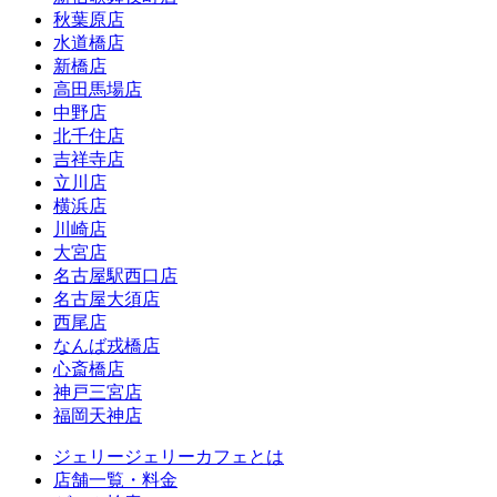
秋葉原店
水道橋店
新橋店
高田馬場店
中野店
北千住店
吉祥寺店
立川店
横浜店
川崎店
大宮店
名古屋駅西口店
名古屋大須店
西尾店
なんば戎橋店
心斎橋店
神戸三宮店
福岡天神店
ジェリージェリーカフェとは
店舗一覧・料金