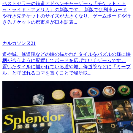
ベストセラーの鉄道アドベンチャーゲーム「チケット・ト
ゥ・ライド：アメリカ」の新版です。 新版では列車カード
や行き先チケットのサイズが大きくなり、ゲームボードや行
き先チケットの都市名が日本語表...
カルカソンヌ21
道や城、修道院などの絵の描かれたタイルをパズルの様に絵
柄が合うように配置してボードを広げていくゲームです。
置いたタイルに描かれている道や城、修道院などに「ミープ
ル」と呼ばれるコマを置くことで場所取...