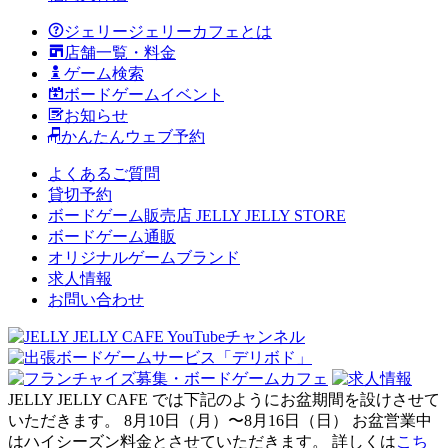
ジェリージェリーカフェとは
店舗一覧・料金
ゲーム検索
ボードゲームイベント
お知らせ
かんたんウェブ予約
よくあるご質問
貸切予約
ボードゲーム販売店 JELLY JELLY STORE
ボードゲーム通販
オリジナルゲームブランド
求人情報
お問い合わせ
JELLY JELLY CAFE では下記のようにお盆期間を設けさせて
いただきます。 8月10日（月）〜8月16日（日） お盆営業中
はハイシーズン料金とさせていただきます。 詳しくは
こち