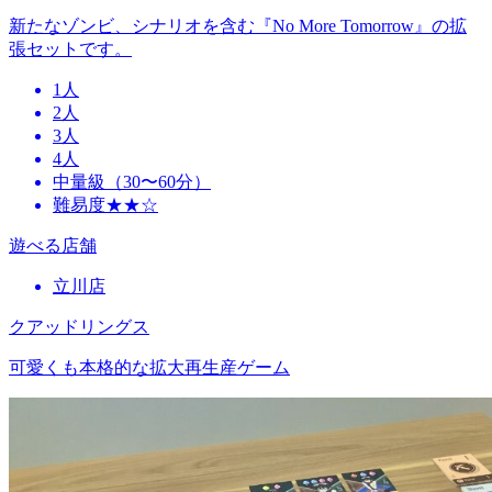
新たなゾンビ、シナリオを含む『No More Tomorrow』の拡
張セットです。
1人
2人
3人
4人
中量級（30〜60分）
難易度★★☆
遊べる店舗
立川店
クアッドリングス
可愛くも本格的な拡大再生産ゲーム