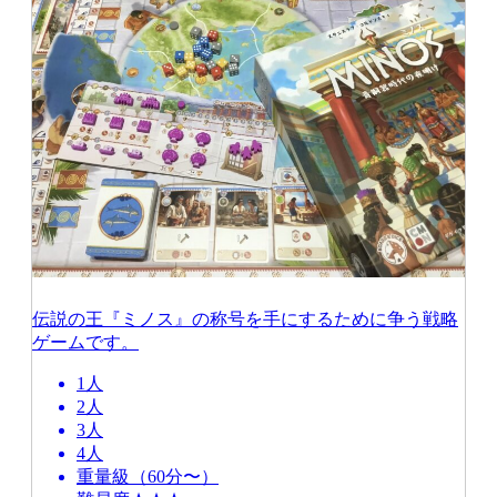
伝説の王『ミノス』の称号を手にするために争う戦略
ゲームです。
1人
2人
3人
4人
重量級（60分〜）