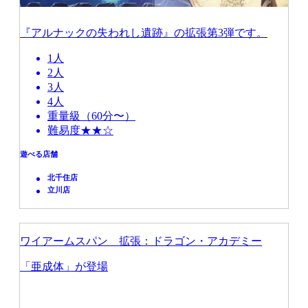
『アルナックの失われし遺跡』の拡張第3弾です。
1人
2人
3人
4人
重量級（60分〜）
難易度★★☆
遊べる店舗
北千住店
立川店
ワイアームスパン 拡張：ドラゴン・アカデミー
「亜成体」が登場