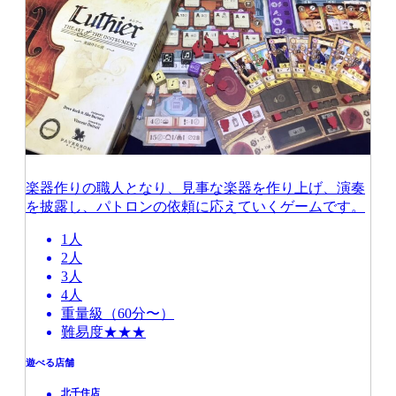
楽器作りの職人となり、見事な楽器を作り上げ、演奏
を披露し、パトロンの依頼に応えていくゲームです。
1人
2人
3人
4人
重量級（60分〜）
難易度★★★
遊べる店舗
北千住店