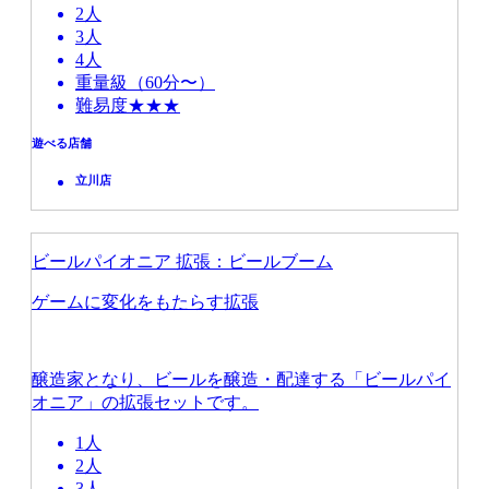
2人
3人
4人
重量級（60分〜）
難易度★★★
遊べる店舗
立川店
ビールパイオニア 拡張：ビールブーム
ゲームに変化をもたらす拡張
醸造家となり、ビールを醸造・配達する「ビールパイ
オニア」の拡張セットです。
1人
2人
3人