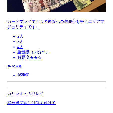
カードプレイで４つの神殿への信仰心を争うエリアマ
ジョリティです。
2人
3人
4人
重量級（60分〜）
難易度★★☆
遊べる店舗
心斎橋店
ガリレオ・ガリレイ
異端審問官には気を付けて