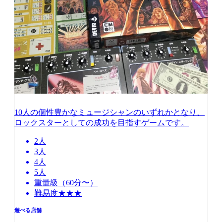
10人の個性豊かなミュージシャンのいずれかとなり、
ロックスターとしての成功を目指すゲームです。
2人
3人
4人
5人
重量級（60分〜）
難易度★★★
遊べる店舗