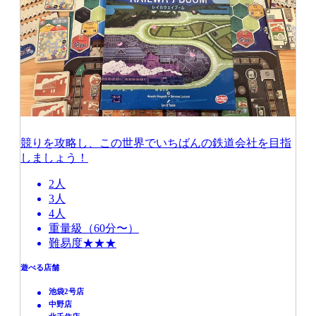
競りを攻略し、この世界でいちばんの鉄道会社を目指
しましょう！
2人
3人
4人
重量級（60分〜）
難易度★★★
遊べる店舗
池袋2号店
中野店