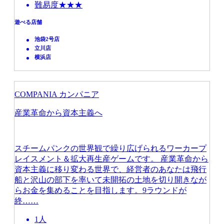
難易度★★★
遊べる店舗
池袋2号店
立川店
横浜店
COMPANIA カンパニア
産業革命から資本主義へ
スチームパンクの世界観で繰り広げられるワーカープ
レイスメント＆拡大再生産ゲームです。 産業革命から
資本主義に移り変わる世界で、経営者のあなたは飛行
船と沢山の部下を率いて未開拓の土地を切り開きなが
らお金を集めることを目指します。9ラウンドが
終……
1人