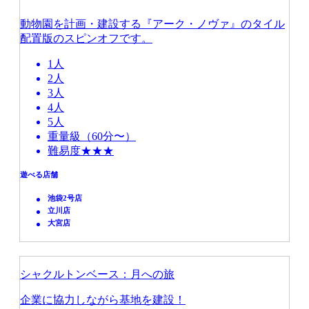
動物園を計画・建設する『アーク・ノヴァ』のタイル
配置版のスピンオフです。
1人
2人
3人
4人
5人
重量級（60分〜）
難易度★★★
遊べる店舗
池袋2号店
立川店
大宮店
シャクルトンベース：月への旅
企業に協力しながら基地を建設！