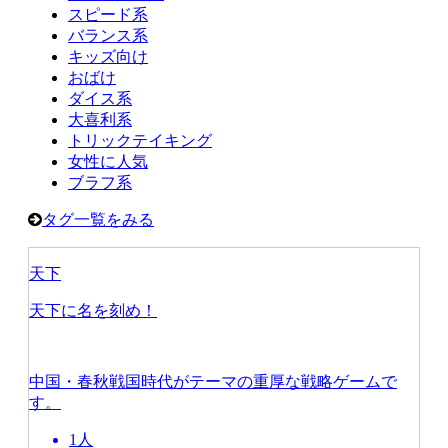
スピード系
バランス系
キッズ向け
おばけ
ダイス系
大喜利系
トリックテイキング
女性に人気
ブラフ系
タグ一覧をみる
天下
天下に名を刻め！
中国・春秋戦国時代がテーマの重厚な戦略ゲームで
す。
1人