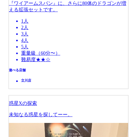
『ワイアームスパン』に、さらに80体のドラゴンが増
える拡張セットです。
1人
2人
3人
4人
5人
重量級（60分〜）
難易度★★☆
遊べる店舗
立川店
惑星Xの探索
未知なる惑星を探してーー。