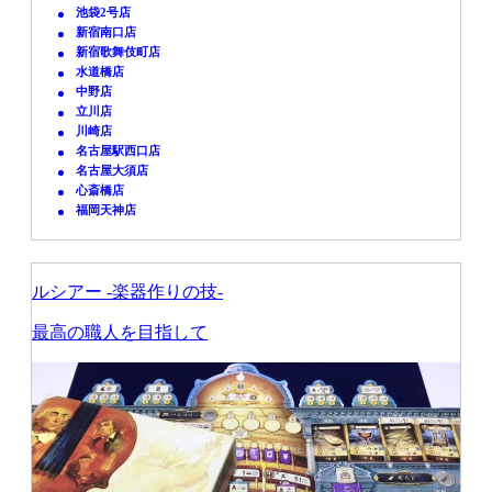
池袋2号店
新宿南口店
新宿歌舞伎町店
水道橋店
中野店
立川店
川崎店
名古屋駅西口店
名古屋大須店
心斎橋店
福岡天神店
ルシアー -楽器作りの技-
最高の職人を目指して