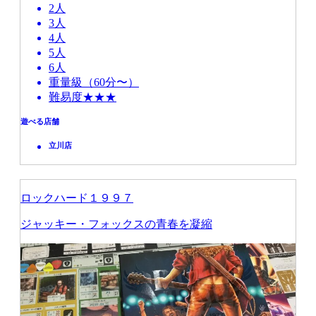
2人
3人
4人
5人
6人
重量級（60分〜）
難易度★★★
遊べる店舗
立川店
ロックハード１９９７
ジャッキー・フォックスの青春を凝縮