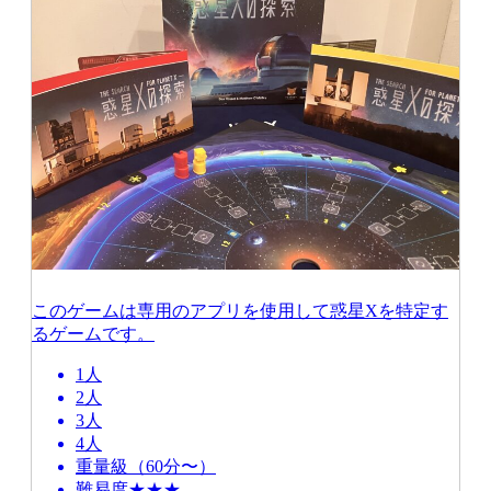
このゲームは専用のアプリを使用して惑星Xを特定す
るゲームです。
1人
2人
3人
4人
重量級（60分〜）
難易度★★★