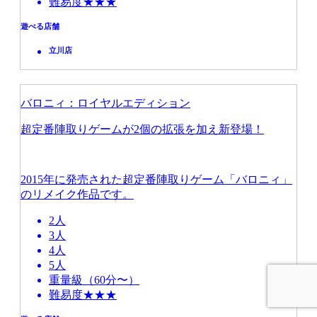
難易度★★★
遊べる店舗
立川店
バロニィ：ロイヤルエディション
超定番陣取りゲームが2個の拡張を加え新登場！
2015年に発売された超定番陣取りゲーム「バロニィ」
のリメイク作品です。
2人
3人
4人
5人
重量級（60分〜）
難易度★★★