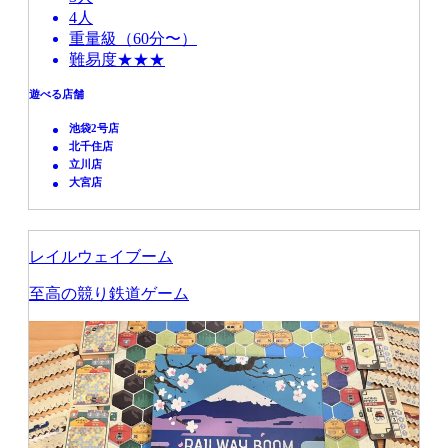
4人
重量級（60分〜）
難易度★★★
遊べる店舗
池袋2号店
北千住店
立川店
大宮店
レイルウェイブーム
至高の競り鉄道ゲーム