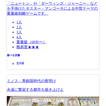
「ニュートン」や「ダーウィンズ・ジャーニー」など
を手掛けたネスター・マンゴーネによる中世テーマの
重量級戦略ゲームです。
1人
2人
3人
4人
重量級（60分〜）
難易度★★★
遊べる店舗
立川店
ミノス：青銅器時代の夜明け
永遠に繁栄する都市を築き上げよ