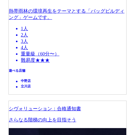
熱帯雨林の環境再生をテーマとする「バッグビルディ
ング」ゲームです。
1人
2人
3人
4人
重量級（60分〜）
難易度★★★
遊べる店舗
中野店
立川店
シヴォリューション：合格通知書
さらなる階梯の向上を目指そう