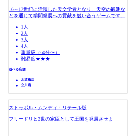
16～17世紀に活躍した天文学者となり、天空の観測な
どを通じて学問発展への貢献を競い合うゲームです。
1人
2人
3人
4人
重量級（60分〜）
難易度★★★
遊べる店舗
水道橋店
立川店
ストゥポル・ムンディ：リテール版
フリードリヒ2世の家臣として王国を発展させよ