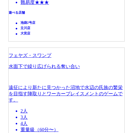
難易度★★★
遊べる店舗
池袋2号店
立川店
大宮店
フェヤズ・スワンプ
水面下で繰り広げられる奪い合い
遠征により新たに見つかった沼地で水辺の氏族の繁栄
を目指す陣取りとワーカープレイスメントのゲームで
す。
2人
3人
4人
重量級（60分〜）