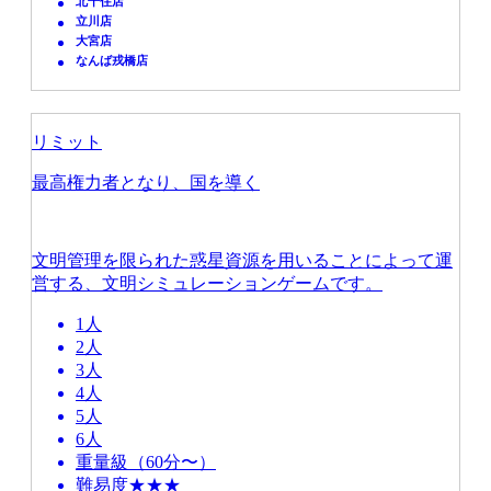
北千住店
立川店
大宮店
なんば戎橋店
リミット
最高権力者となり、国を導く
文明管理を限られた惑星資源を用いることによって運
営する、文明シミュレーションゲームです。
1人
2人
3人
4人
5人
6人
重量級（60分〜）
難易度★★★