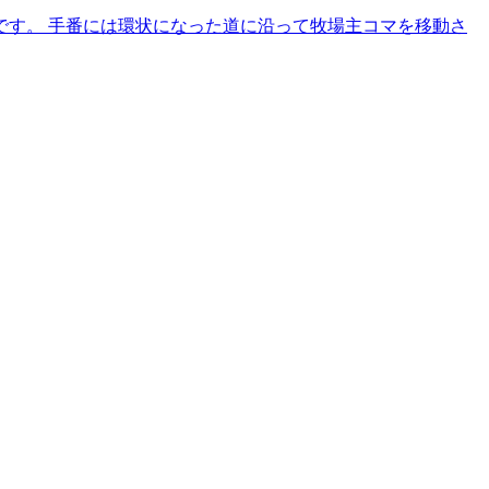
す。 手番には環状になった道に沿って牧場主コマを移動さ