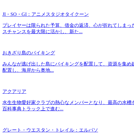
JI・SO・GI：アニメスタジオタイクーン
プレイヤーは限られた予算、借金の返済、心が折れてしまっ
スチャンスを最大限に活かし、新た...
おきざり島のバイキング
みんなが逃げ出した島にバイキングを配置して、資源を集め
配置し、海岸から奥地...
アクアリア
水生生物愛好家クラブの熱心なメンバーとなり、最高の水槽
百科事典トラック上で進む...
グレート・ウエスタン・トレイル：エルパソ