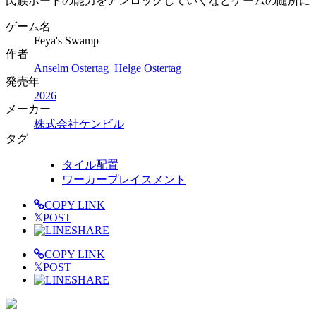
氏族ボードの能力をアンロックしていくなどゲームの随所に
ゲーム名
Feya's Swamp
作者
Anselm Ostertag
Helge Ostertag
発売年
2026
メーカー
株式会社ケンビル
タグ
タイル配置
ワーカープレイスメント
COPY LINK
𝕏
POST
SHARE
COPY LINK
𝕏
POST
SHARE