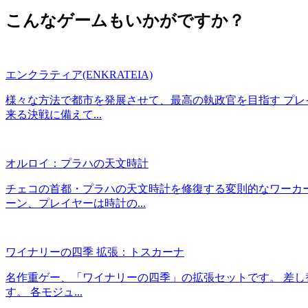
こんなゲームもいかがですか？
エンクラティア(ENKRATEIA)
様々な方法で都市を発展させて、最高の執政官を目指す プレ
来る決戦に備えて...
オルロイ：プラハの天文時計
チェコの首都・プラハの天文時計を修復する変則的なワーカ
ーン、プレイヤーは時計の...
ワイナリーの四季 拡張：トスカーナ
名作重ゲー、「ワイナリーの四季」の拡張セットです。 差し
す。 各モジュ...