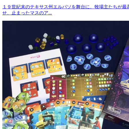
１９世紀末のテキサス州エルパソを舞台に、牧場主たちが最
せ、止まったマスのア...