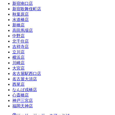
新宿南口店
新宿歌舞伎町店
秋葉原店
水道橋店
新橋店
高田馬場店
中野店
北千住店
吉祥寺店
立川店
横浜店
川崎店
大宮店
名古屋駅西口店
名古屋大須店
西尾店
なんば戎橋店
心斎橋店
神戸三宮店
福岡天神店