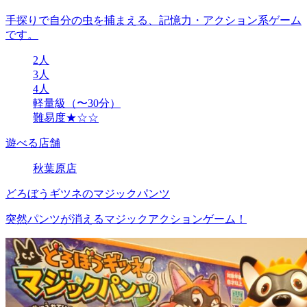
手探りで自分の虫を捕まえる、記憶力・アクション系ゲーム
です。
2人
3人
4人
軽量級（〜30分）
難易度★☆☆
遊べる店舗
秋葉原店
どろぼうギツネのマジックパンツ
突然パンツが消えるマジックアクションゲーム！