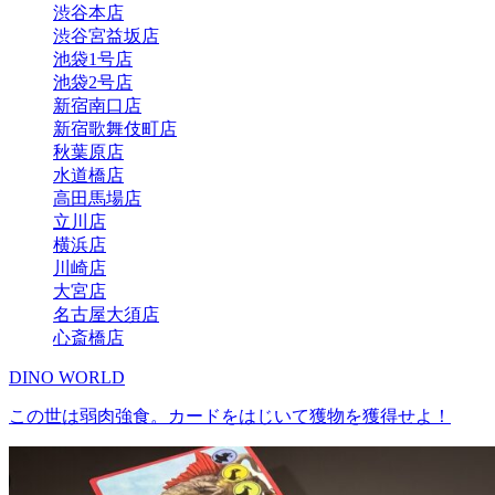
渋谷本店
渋谷宮益坂店
池袋1号店
池袋2号店
新宿南口店
新宿歌舞伎町店
秋葉原店
水道橋店
高田馬場店
立川店
横浜店
川崎店
大宮店
名古屋大須店
心斎橋店
DINO WORLD
この世は弱肉強食。カードをはじいて獲物を獲得せよ！