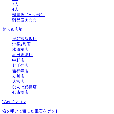
3人
4人
軽量級（〜30分）
難易度★☆☆
遊べる店舗
渋谷宮益坂店
池袋2号店
水道橋店
高田馬場店
中野店
北千住店
吉祥寺店
立川店
大宮店
なんば戎橋店
心斎橋店
宝石ゴンゴン
箱を叩いて狙った宝石をゲット！