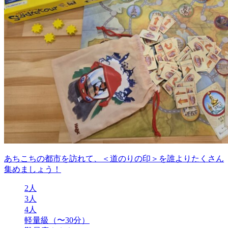
あちこちの都市を訪れて、＜道のりの印＞を誰よりたくさん
集めましょう！
2人
3人
4人
軽量級（〜30分）