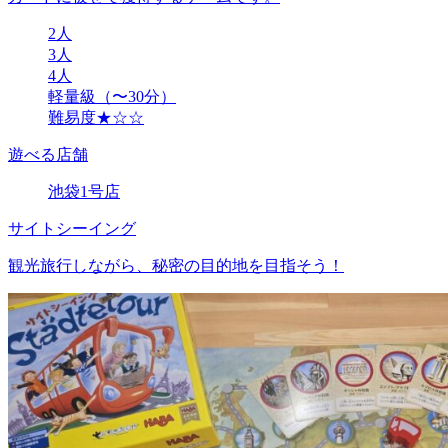
2人
3人
4人
軽量級（〜30分）
難易度★☆☆
遊べる店舗
池袋1号店
サイトシーイング
観光旅行しながら、秘密の目的地を目指そう！