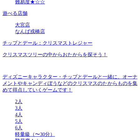
難易度★☆☆
遊べる店舗
大宮店
なんば戎橋店
チップとデール：クリスマストレジャー
クリスマスツリーの中からおたからを探そう！
ディズニーキャラクター・チップとデールと一緒に、オーナ
メントやキャンディぼうなどのクリスマスのたからものを集
めて得点していくゲームです！
2人
3人
4人
5人
6人
軽量級（〜30分）