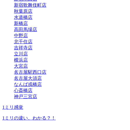
新宿歌舞伎町店
秋葉原店
水道橋店
新橋店
高田馬場店
中野店
北千住店
吉祥寺店
立川店
横浜店
大宮店
名古屋駅西口店
名古屋大須店
なんば戎橋店
心斎橋店
神戸三宮店
1ミリ感覚
1ミリの違い、わかる？！