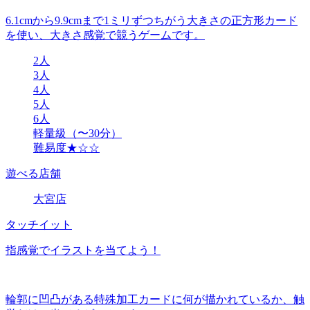
6.1cmから9.9cmまで1ミリずつちがう大きさの正方形カード
を使い、大きさ感覚で競うゲームです。
2人
3人
4人
5人
6人
軽量級（〜30分）
難易度★☆☆
遊べる店舗
大宮店
タッチイット
指感覚でイラストを当てよう！
輪郭に凹凸がある特殊加工カードに何が描かれているか、触