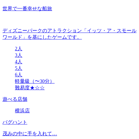
世界で一番幸せな船旅
ディズニーパークのアトラクション「イッツ・ア・スモール
ワールド」を基にしたゲームです。
2人
3人
4人
5人
6人
軽量級（〜30分）
難易度★☆☆
遊べる店舗
横浜店
バグハント
茂みの中に手を入れて…