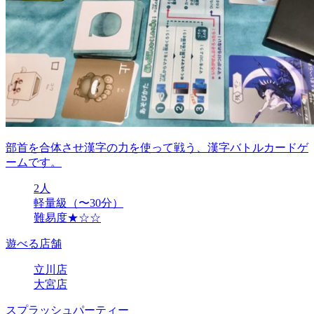
部首を合体させ漢字の力を使って戦う、漢字バトルカードゲ
ームです。
2人
軽量級（〜30分）
難易度★☆☆
遊べる店舗
立川店
大宮店
スプラッシュパーティー