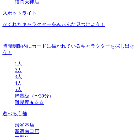
福岡天神店
スポットライト
かくれたキャラクターをみぃんな見つけよう！
時間制限内にカードに描かれているキャラクターを探し出そ
う！
1人
2人
3人
4人
5人
軽量級（〜30分）
難易度★☆☆
遊べる店舗
渋谷本店
新宿南口店