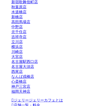
新宿歌舞伎町店
秋葉原店
水道橋店
新橋店
高田馬場店
中野店
北千住店
吉祥寺店
立川店
横浜店
川崎店
大宮店
名古屋駅西口店
名古屋大須店
西尾店
なんば戎橋店
心斎橋店
神戸三宮店
福岡天神店
ジェリージェリーカフェとは
店舗一覧・料金