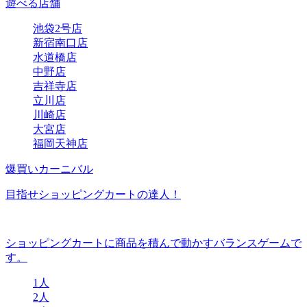
遊べる店舗
池袋2号店
新宿南口店
水道橋店
中野店
吉祥寺店
立川店
川崎店
大宮店
福岡天神店
爆買いカーニバル
目指せショッピングカートの達人！
ショッピングカートに商品を積んで動かすバランスゲームで
す。
1人
2人