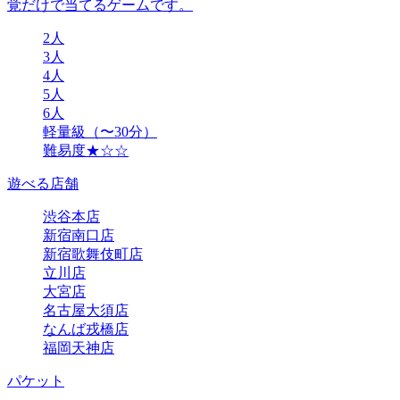
覚だけで当てるゲームです。
2人
3人
4人
5人
6人
軽量級（〜30分）
難易度★☆☆
遊べる店舗
渋谷本店
新宿南口店
新宿歌舞伎町店
立川店
大宮店
名古屋大須店
なんば戎橋店
福岡天神店
パケット