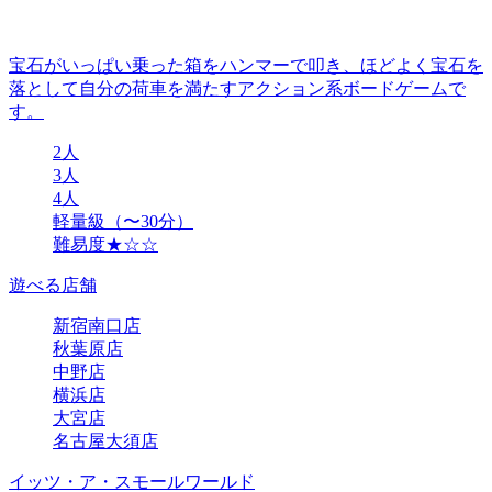
宝石がいっぱい乗った箱をハンマーで叩き、ほどよく宝石を
落として自分の荷車を満たすアクション系ボードゲームで
す。
2人
3人
4人
軽量級（〜30分）
難易度★☆☆
遊べる店舗
新宿南口店
秋葉原店
中野店
横浜店
大宮店
名古屋大須店
イッツ・ア・スモールワールド