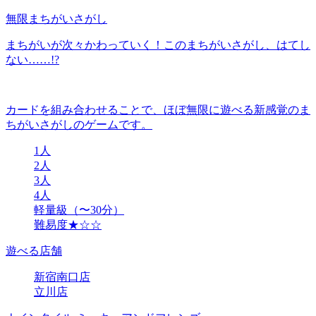
無限まちがいさがし
まちがいが次々かわっていく！このまちがいさがし、はてし
ない……!?
カードを組み合わせることで、ほぼ無限に遊べる新感覚のま
ちがいさがしのゲームです。
1人
2人
3人
4人
軽量級（〜30分）
難易度★☆☆
遊べる店舗
新宿南口店
立川店