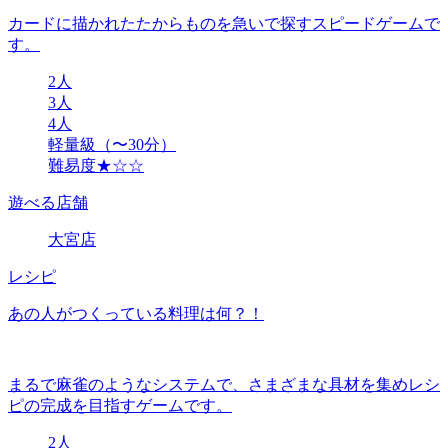
カードに描かれたたからものを急いで探すスピードゲームで
す。
2人
3人
4人
軽量級（〜30分）
難易度★☆☆
遊べる店舗
大宮店
レシピ
あの人がつくっている料理は何？！
まるで麻雀のようなシステムで、さまざまな具材を集めレシ
ピの完成を目指すゲームです。
2人