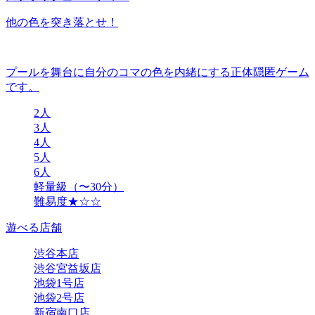
他の色を突き落とせ！
プールを舞台に自分のコマの色を内緒にする正体隠匿ゲーム
です。
2人
3人
4人
5人
6人
軽量級（〜30分）
難易度★☆☆
遊べる店舗
渋谷本店
渋谷宮益坂店
池袋1号店
池袋2号店
新宿南口店