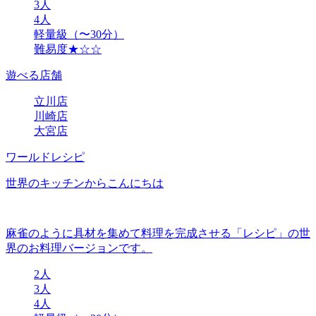
3人
4人
軽量級（〜30分）
難易度★☆☆
遊べる店舗
立川店
川崎店
大宮店
ワールドレシピ
世界のキッチンからこんにちは
麻雀のように具材を集めて料理を完成させる「レシピ」の世
界のお料理バージョンです。
2人
3人
4人