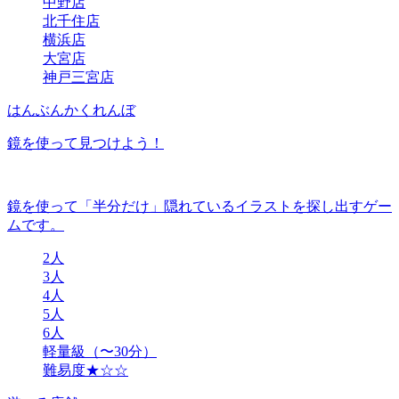
中野店
北千住店
横浜店
大宮店
神戸三宮店
はんぶんかくれんぼ
鏡を使って見つけよう！
鏡を使って「半分だけ」隠れているイラストを探し出すゲー
ムです。
2人
3人
4人
5人
6人
軽量級（〜30分）
難易度★☆☆