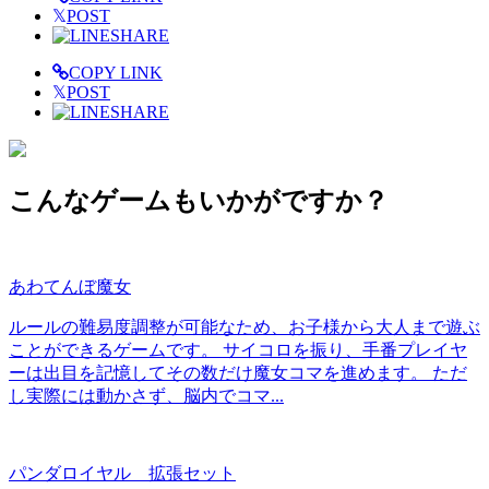
𝕏
POST
SHARE
COPY LINK
𝕏
POST
SHARE
こんなゲームもいかがですか？
あわてんぼ魔女
ルールの難易度調整が可能なため、お子様から大人まで遊ぶ
ことができるゲームです。 サイコロを振り、手番プレイヤ
ーは出目を記憶してその数だけ魔女コマを進めます。 ただ
し実際には動かさず、脳内でコマ...
パンダロイヤル 拡張セット