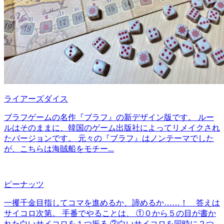
ライアーズダイス
ブラフゲームの名作『ブラフ』の新デザイン版です。 ルー
ルはそのままに、韓国のゲーム出版社によってリメイクされ
たバージョンです。 元々の『ブラフ』はノンテーマでした
が、こちらは海賊船をモチー...
ピーナッツ
一攫千金目指してコマを進めるか、諦めるか……！ 答えは
サイコロ次第。 手番でやることは、 ①０から５の目が書か
れた白いサイコロを１つ振る ②白いサイコロを同時に２つ