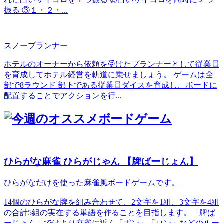
振る ③１・２・...
スノープランナー
ホテルのオーナーから依頼を受けたプランナーとして従業員
を育成してホテル経営を軌道に乗せましょう。 ゲームは全
部で8ラウンド 部下である従業員ダイスを育成し、ボードに
配置することでアクションを行...
ひらがな麻雀 ひらがじゃん 【牌ばーじょん】
ひらがなだけを使った麻雀風ボードゲームです。
14個のひらがな牌を組み合わせて、2文字を1組、3文字を4組
の合計5組の実在する単語を作ることを目指します。「牌ば
ーじょん」ではより麻雀に近く「ポン」「ロン」などのルー