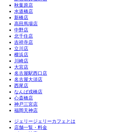
秋葉原店
水道橋店
新橋店
高田馬場店
中野店
北千住店
吉祥寺店
立川店
横浜店
川崎店
大宮店
名古屋駅西口店
名古屋大須店
西尾店
なんば戎橋店
心斎橋店
神戸三宮店
福岡天神店
ジェリージェリーカフェとは
店舗一覧・料金