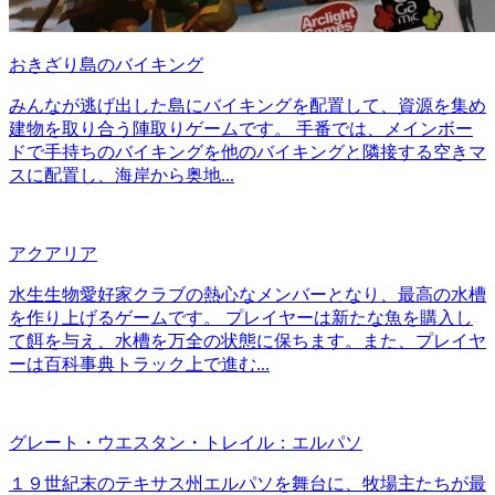
おきざり島のバイキング
みんなが逃げ出した島にバイキングを配置して、資源を集め
建物を取り合う陣取りゲームです。 手番では、メインボー
ドで手持ちのバイキングを他のバイキングと隣接する空きマ
スに配置し、海岸から奥地...
アクアリア
水生生物愛好家クラブの熱心なメンバーとなり、最高の水槽
を作り上げるゲームです。 プレイヤーは新たな魚を購入し
て餌を与え、水槽を万全の状態に保ちます。また、プレイヤ
ーは百科事典トラック上で進む...
グレート・ウエスタン・トレイル：エルパソ
１９世紀末のテキサス州エルパソを舞台に、牧場主たちが最