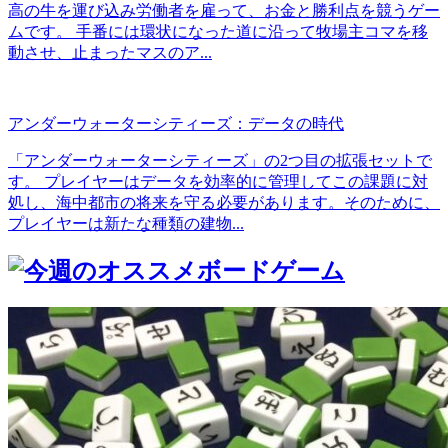
高の牛を運び込み労働者を雇って、お金と勝利点を競うゲー
ムです。 手番には環状になった道に沿って牧場主コマを移
動させ、止まったマスのア...
アンダーウォーターシティーズ：データの時代
「アンダーウォーターシティーズ」の2つ目の拡張セットで
す。 プレイヤーはデータを効率的に管理してこの課題に対
処し、海中都市の将来を守る必要があります。そのために、
プレイヤーは新たな種類の建物...