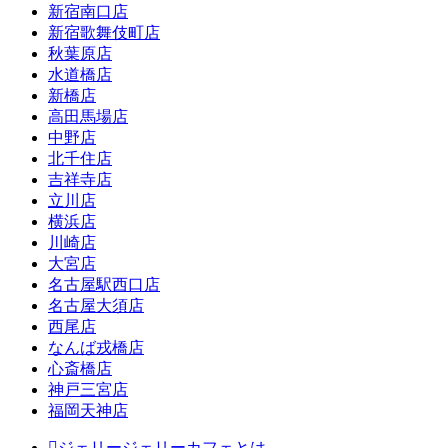
新宿南口店
新宿歌舞伎町店
秋葉原店
水道橋店
新橋店
高田馬場店
中野店
北千住店
吉祥寺店
立川店
横浜店
川崎店
大宮店
名古屋駅西口店
名古屋大須店
西尾店
なんば戎橋店
心斎橋店
神戸三宮店
福岡天神店
ジェリージェリーカフェとは