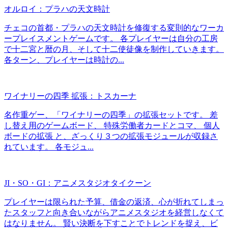
オルロイ：プラハの天文時計
チェコの首都・プラハの天文時計を修復する変則的なワーカ
ープレイスメントゲームです。 各プレイヤーは自分の工房
で十二宮と暦の月、そして十二使徒像を制作していきます。
各ターン、プレイヤーは時計の...
ワイナリーの四季 拡張：トスカーナ
名作重ゲー、「ワイナリーの四季」の拡張セットです。 差
し替え用のゲームボード、 特殊労働者カードとコマ、 個人
ボードの拡張 と、ざっくり３つの拡張モジュールが収録さ
れています。 各モジュ...
JI・SO・GI：アニメスタジオタイクーン
プレイヤーは限られた予算、借金の返済、心が折れてしまっ
たスタッフと向き合いながらアニメスタジオを経営しなくて
はなりません。 賢い決断を下すことでトレンドを捉え、ビ