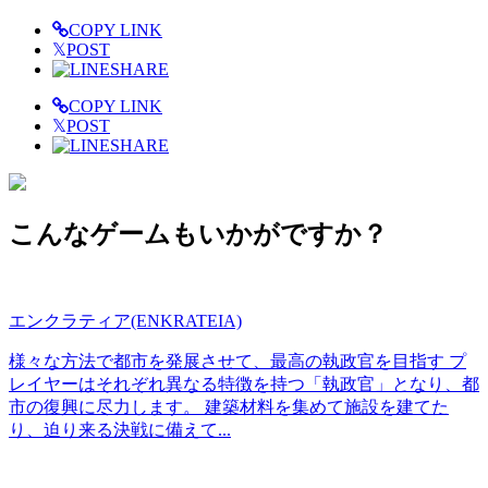
COPY LINK
𝕏
POST
SHARE
COPY LINK
𝕏
POST
SHARE
こんなゲームもいかがですか？
エンクラティア(ENKRATEIA)
様々な方法で都市を発展させて、最高の執政官を目指す プ
レイヤーはそれぞれ異なる特徴を持つ「執政官」となり、都
市の復興に尽力します。 建築材料を集めて施設を建てた
り、迫り来る決戦に備えて...