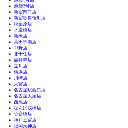
池袋2号店
新宿南口店
新宿歌舞伎町店
秋葉原店
水道橋店
新橋店
高田馬場店
中野店
北千住店
吉祥寺店
立川店
横浜店
川崎店
大宮店
名古屋駅西口店
名古屋大須店
西尾店
なんば戎橋店
心斎橋店
神戸三宮店
福岡天神店