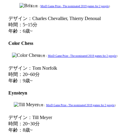
（引用：
MinD Game Prize - The nominated 2019 games for 2 people
）
デザイン：Charles Chevallier, Thierry Denoual
時間：5~15分
年齢：6歳~
Color Chess
（引用：
MinD Game Prize - The nominated 2019 games for 2 people
）
デザイン：Tom Norfolk
時間：20~60分
年齢：9歳~
Eynsteyn
（引用：
MinD Game Prize - The nominated 2019 games for 2 people
）
デザイン：Till Meyer
時間：20~30分
年齢：8歳~