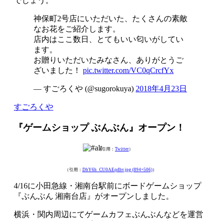
でしょう。
神保町2号店にいただいた、たくさんの素敵
なお花をご紹介します。
店内はここ数日、とてもいい匂いがしてい
ます。
お贈りいただいたみなさん、ありがとうご
ざいました！
pic.twitter.com/VC0qCrcfYx
— すごろくや (@sugorokuya)
2018年4月23日
すごろくや
『ゲームショップ ぶんぶん』オープン！
（引用：
Twitter
）
（引用：
DbY6h_CU0AEqdhv.jpg (894×506)
）
4/16に小田急線・湘南台駅前にボードゲームショップ
『ぶんぶん 湘南台店』がオープンしました。
横浜・関内周辺にてゲームカフェぶんぶんなどを運営