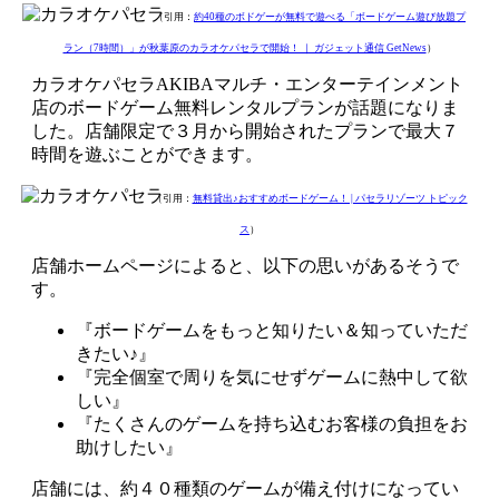
（引用：
約40種のボドゲーが無料で遊べる「ボードゲーム遊び放題プ
ラン（7時間）」が秋葉原のカラオケパセラで開始！ ｜ ガジェット通信 GetNews
）
カラオケパセラAKIBAマルチ・エンターテインメント
店のボードゲーム無料レンタルプランが話題になりま
した。店舗限定で３月から開始されたプランで最大７
時間を遊ぶことができます。
（引用：
無料貸出♪おすすめボードゲーム！ | パセラリゾーツ トピック
ス
）
店舗ホームページによると、以下の思いがあるそうで
す。
『ボードゲームをもっと知りたい＆知っていただ
きたい♪』
『完全個室で周りを気にせずゲームに熱中して欲
しい』
『たくさんのゲームを持ち込むお客様の負担をお
助けしたい』
店舗には、約４０種類のゲームが備え付けになってい