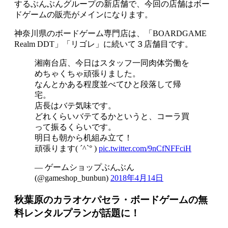
するぶんぶんグループの新店舗で、今回の店舗はボー
ドゲームの販売がメインになります。
神奈川県のボードゲーム専門店は、「BOARDGAME
Realm DDT」「リゴレ」に続いて３店舗目です。
湘南台店、今日はスタッフ一同肉体労働を
めちゃくちゃ頑張りました。
なんとかある程度並べてひと段落して帰
宅。
店長はバテ気味です。
どれくらいバテてるかというと、コーラ買
って振るくらいです。
明日も朝から机組み立て！
頑張ります( ´^`° )
pic.twitter.com/9nCfNFFciH
— ゲームショップぶんぶん
(@gameshop_bunbun)
2018年4月14日
秋葉原のカラオケパセラ・ボードゲームの無
料レンタルプランが話題に！