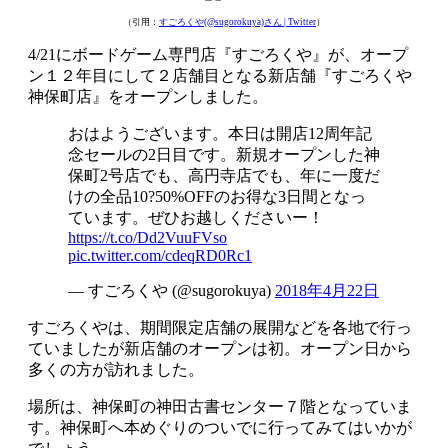
（引用：
すごろくや(@sugorokuya)さん | Twitter
）
4/21にボードゲーム専門店『すごろくや』が、オープ
ン１２年目にして２店舗目となる新店舗『すごろくや
神保町店』をオープンしました。
おはようございます。本日は開店12周年記
念セールの2日目です。新規オープンした神
保町2号店でも、高円寺店でも、年に一度だ
けの全品10?50%OFFのお得な3日間となっ
ています。ぜひお越しくださいー！
https://t.co/Dd2VuuFVso
pic.twitter.com/cdeqRD0Rc1
— すごろくや (@sugorokuya)
2018年4月22日
すごろくやは、期間限定店舗の展開などを各地で行っ
ていましたが新店舗のオープンは初。オープン日から
多くの方が訪れました。
場所は、神保町の神田古書センター７階となっていま
す。神保町へ本めぐりのついでに行ってみてはいかが