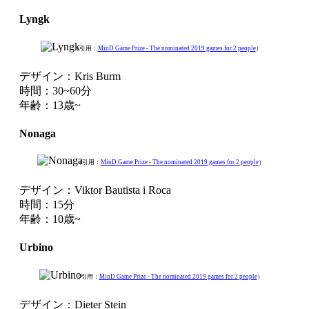
Lyngk
（引用：
MinD Game Prize - The nominated 2019 games for 2 people
）
デザイン：Kris Burm
時間：30~60分
年齢：13歳~
Nonaga
（引用：
MinD Game Prize - The nominated 2019 games for 2 people
）
デザイン：Viktor Bautista i Roca
時間：15分
年齢：10歳~
Urbino
（引用：
MinD Game Prize - The nominated 2019 games for 2 people
）
デザイン：Dieter Stein