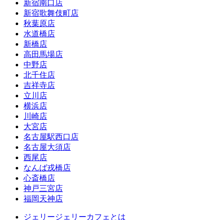
新宿南口店
新宿歌舞伎町店
秋葉原店
水道橋店
新橋店
高田馬場店
中野店
北千住店
吉祥寺店
立川店
横浜店
川崎店
大宮店
名古屋駅西口店
名古屋大須店
西尾店
なんば戎橋店
心斎橋店
神戸三宮店
福岡天神店
ジェリージェリーカフェとは