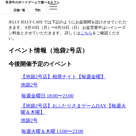
世界中のボードゲームで遊べるカフェ
店舗一覧
予約
JELLY JELLY CAFE では下記のようにお盆期間を設けさせていただ
きます。 8月10日（月）〜8月16日（日） お盆営業中はハイシーズ
ン料金とさせていただきます。 詳しくは
こちら
をご確認くださ
い。
イベント情報（池袋2号店）
今後開催予定のイベント
【池袋2号店】相席ナイト【毎週金曜】
池袋2号
毎週金曜日 18:00〜23:00
【池袋2号店】おふたりさまゲームDAY【毎週火
曜＆木曜】
池袋2号
毎週火曜＆木曜 13:00〜23:00