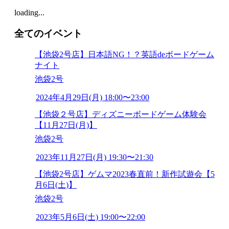
loading...
全てのイベント
【池袋2号店】日本語NG！？英語deボードゲーム
ナイト
池袋2号
2024年4月29日(月) 18:00〜23:00
【池袋２号店】ディズニーボードゲーム体験会
【11月27日(月)】
池袋2号
2023年11月27日(月) 19:30〜21:30
【池袋2号店】ゲムマ2023春直前！新作試遊会【5
月6日(土)】
池袋2号
2023年5月6日(土) 19:00〜22:00