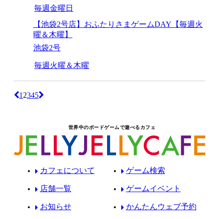
毎週金曜日
【池袋2号店】おふたりさまゲームDAY【毎週火
曜＆木曜】
池袋2号
毎週火曜＆木曜
1
2
3
4
5
世界中のボードゲームで遊べるカフェ
カフェについて
ゲーム検索
店舗一覧
ゲームイベント
お知らせ
かんたんウェブ予約