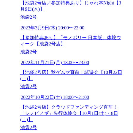
【池袋2号店／参加特典あり】じゃれ本Night【3
月9日(木)】
池袋2号
2023年3月9日(木) 20:00〜22:00
【参加特典あり】「モノポリー 日本版」体験ウ
ィーク【池袋2号店】
池袋2号
2022年11月21日(月) 18:00〜23:00
【池袋2号店】秋ゲムマ直前！試遊会【10月22日
(土)】
池袋2号
2022年10月22日(土) 18:00〜21:00
【池袋2号店】クラウドファンディング直前！
「シノビノギ」先行体験会【10月1日(土)・8日
(土)】
池袋2号