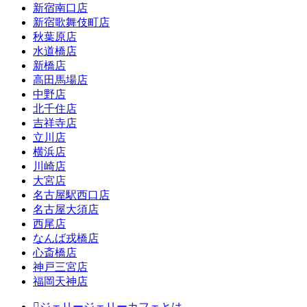
新宿南口店
新宿歌舞伎町店
秋葉原店
水道橋店
新橋店
高田馬場店
中野店
北千住店
吉祥寺店
立川店
横浜店
川崎店
大宮店
名古屋駅西口店
名古屋大須店
西尾店
なんば戎橋店
心斎橋店
神戸三宮店
福岡天神店
ジェリージェリーカフェとは