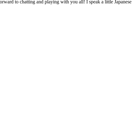
ward to chatting and playing with you all! I speak a little Japanese