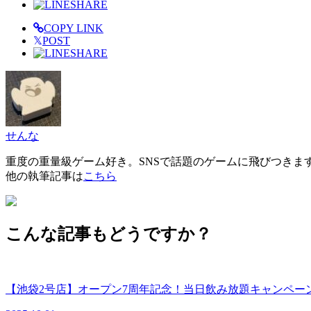
SHARE
COPY LINK
𝕏
POST
SHARE
せんな
重度の重量級ゲーム好き。SNSで話題のゲームに飛びつきま
他の執筆記事は
こちら
こんな記事もどうですか？
【池袋2号店】オープン7周年記念！当日飲み放題キャンペーン