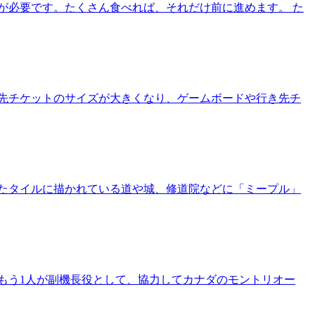
が必要です。たくさん食べれば、それだけ前に進めます。 た
先チケットのサイズが大きくなり、ゲームボードや行き先チ
たタイルに描かれている道や城、修道院などに「ミープル」
もう1人が副機長役として、協力してカナダのモントリオー