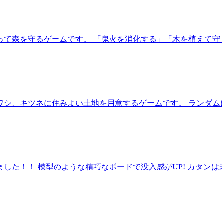
って森を守るゲームです。 「鬼火を消化する」「木を植えて守
ワシ、キツネに住みよい土地を用意するゲームです。 ランダム
した！！ 模型のような精巧なボードで没入感がUP! カタン