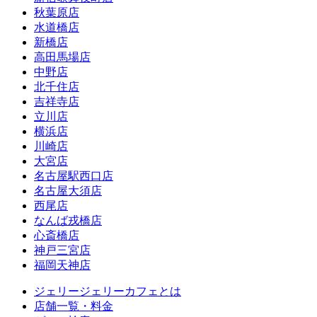
秋葉原店
水道橋店
新橋店
高田馬場店
中野店
北千住店
吉祥寺店
立川店
横浜店
川崎店
大宮店
名古屋駅西口店
名古屋大須店
西尾店
なんば戎橋店
心斎橋店
神戸三宮店
福岡天神店
ジェリージェリーカフェとは
店舗一覧・料金