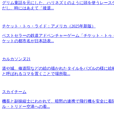
グリム童話を元にした、ハリネズミのように頭を使うレースゲ
だし、時にはあえて「後退...
チケット・トゥ・ライド：アメリカ（2025年新版）
ベストセラーの鉄道アドベンチャーゲーム「チケット・トゥ
ケットの都市名が日本語表...
カルカソンヌ21
道や城、修道院などの絵の描かれたタイルをパズルの様に絵
と呼ばれるコマを置くことで場所取...
スカイチーム
機長と副操縦士にわかれて、暗黙の連携で飛行機を安全に着陸
ル・トリドー空港への着...