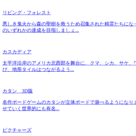
リビング・フォレスト
悪しき鬼火から森の聖樹を救うため召集された精霊たちにな
のいずれかの達成を目指しましょ...
カスカディア
太平洋沿岸のアメリカ北西部を舞台に、クマ、シカ、サケ、
び、地形タイルはつながるよう...
カタン 3D版
名作ボードゲームのカタンが立体ボードで遊べるようになりま
せていく世界的にも有名...
ピクチャーズ