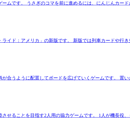
ームです。 うさぎのコマを前に進めるには、にんじんカード
・ライド：アメリカ」の新版です。 新版では列車カードや行き
柄が合うように配置してボードを広げていくゲームです。 置い
させることを目指す2人用の協力ゲームです。 1人が機長役、