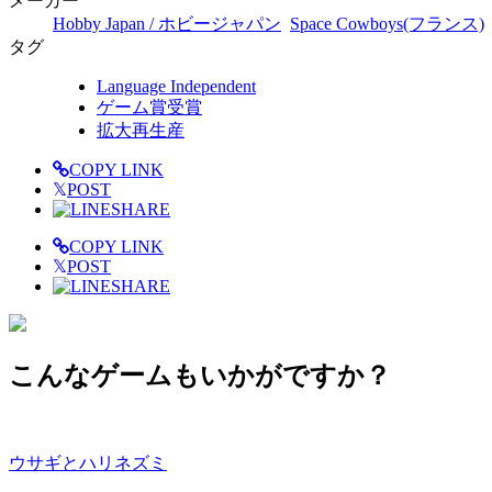
メーカー
Hobby Japan / ホビージャパン
Space Cowboys(フランス)
タグ
Language Independent
ゲーム賞受賞
拡大再生産
COPY LINK
𝕏
POST
SHARE
COPY LINK
𝕏
POST
SHARE
こんなゲームもいかがですか？
ウサギとハリネズミ