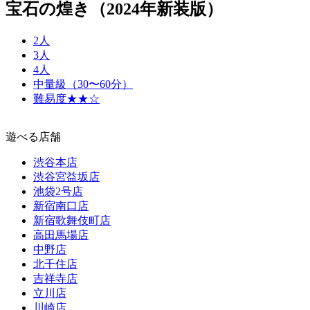
宝石の煌き（2024年新装版）
2人
3人
4人
中量級（30〜60分）
難易度★★☆
遊べる店舗
渋谷本店
渋谷宮益坂店
池袋2号店
新宿南口店
新宿歌舞伎町店
高田馬場店
中野店
北千住店
吉祥寺店
立川店
川崎店