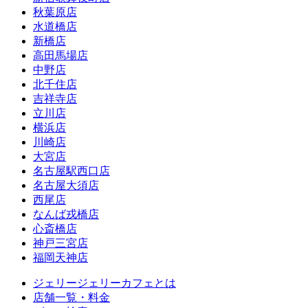
秋葉原店
水道橋店
新橋店
高田馬場店
中野店
北千住店
吉祥寺店
立川店
横浜店
川崎店
大宮店
名古屋駅西口店
名古屋大須店
西尾店
なんば戎橋店
心斎橋店
神戸三宮店
福岡天神店
ジェリージェリーカフェとは
店舗一覧・料金