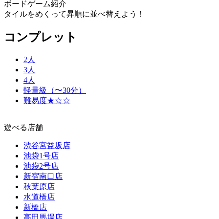
ボードゲーム紹介
タイルをめくって昇順に並べ替えよう！
コンプレット
2人
3人
4人
軽量級（〜30分）
難易度★☆☆
遊べる店舗
渋谷宮益坂店
池袋1号店
池袋2号店
新宿南口店
秋葉原店
水道橋店
新橋店
高田馬場店