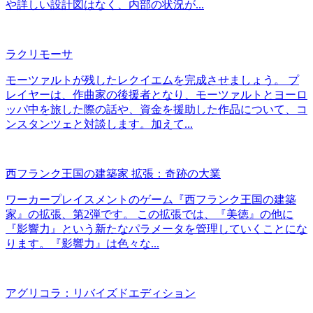
や詳しい設計図はなく、内部の状況が...
ラクリモーサ
モーツァルトが残したレクイエムを完成させましょう。 プ
レイヤーは、作曲家の後援者となり、モーツァルトとヨーロ
ッパ中を旅した際の話や、資金を援助した作品について、コ
ンスタンツェと対談します。加えて...
西フランク王国の建築家 拡張：奇跡の大業
ワーカープレイスメントのゲーム『西フランク王国の建築
家』の拡張、第2弾です。 この拡張では、『美徳』の他に
『影響力』という新たなパラメータを管理していくことにな
ります。『影響力』は色々な...
アグリコラ：リバイズドエディション