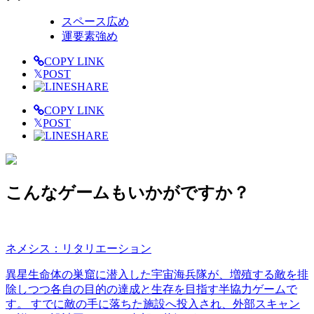
スペース広め
運要素強め
COPY LINK
𝕏
POST
SHARE
COPY LINK
𝕏
POST
SHARE
こんなゲームもいかがですか？
ネメシス：リタリエーション
異星生命体の巣窟に潜入した宇宙海兵隊が、増殖する敵を排
除しつつ各自の目的の達成と生存を目指す半協力ゲームで
す。 すでに敵の手に落ちた施設へ投入され、外部スキャン