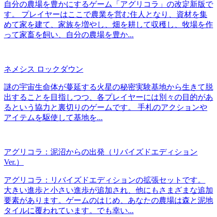
自分の農場を豊かにするゲーム「アグリコラ」の改定新版で
す。 プレイヤーはここで農業を営む住人となり、資材を集
めて家を建て、家族を増やし、畑を耕して収穫し、牧場を作
って家畜を飼い、自分の農場を豊か...
ネメシス ロックダウン
謎の宇宙生命体が蔓延する火星の秘密実験基地から生きて脱
出することを目指しつつ、各プレイヤーには別々の目的があ
るという協力と裏切りのゲームです。 手札のアクションや
アイテムを駆使して基地を...
アグリコラ：泥沼からの出発（リバイズドエディション
Ver.）
アグリコラ：リバイズドエディションの拡張セットです。
大きい進歩と小さい進歩が追加され、他にもさまざまな追加
要素があります。ゲームのはじめ、あなたの農場は森と泥地
タイルに覆われています。でも幸い...