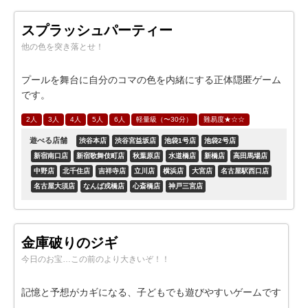
スプラッシュパーティー
他の色を突き落とせ！
プールを舞台に自分のコマの色を内緒にする正体隠匿ゲーム
です。
2人
3人
4人
5人
6人
軽量級（〜30分）
難易度★☆☆
遊べる店舗
渋谷本店
渋谷宮益坂店
池袋1号店
池袋2号店
新宿南口店
新宿歌舞伎町店
秋葉原店
水道橋店
新橋店
高田馬場店
中野店
北千住店
吉祥寺店
立川店
横浜店
大宮店
名古屋駅西口店
名古屋大須店
なんば戎橋店
心斎橋店
神戸三宮店
金庫破りのジギ
今日のお宝…この前のより大きいぞ！！
記憶と予想がカギになる、子どもでも遊びやすいゲームです