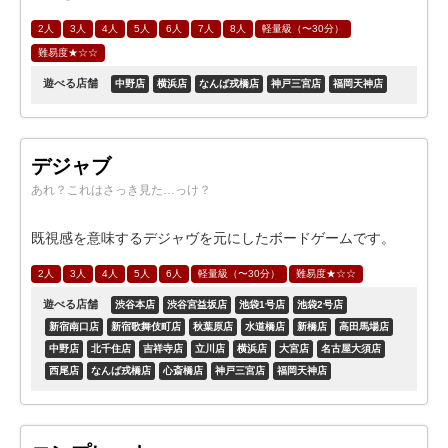
2人
3人
4人
5人
6人
7人
8人
軽量級（〜30分）
難易度★☆☆
遊べる店舗
中野店
横浜店
なんば戎橋店
神戸三宮店
福岡天神店
デジャブ
あれ？これはさっき見た…っけ？
既視感を意味するデジャヴを元にしたボードゲームです。
2人
3人
4人
5人
6人
軽量級（〜30分）
難易度★☆☆
遊べる店舗
渋谷本店
渋谷宮益坂店
池袋1号店
池袋2号店
新宿南口店
新宿歌舞伎町店
秋葉原店
水道橋店
新橋店
高田馬場店
中野店
北千住店
吉祥寺店
立川店
横浜店
大宮店
名古屋大須店
西尾店
なんば戎橋店
心斎橋店
神戸三宮店
福岡天神店