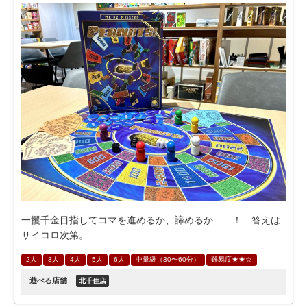
一攫千金目指してコマを進めるか、諦めるか……！ 答えは
サイコロ次第。
2人
3人
4人
5人
6人
中量級（30〜60分）
難易度★★☆
遊べる店舗
北千住店