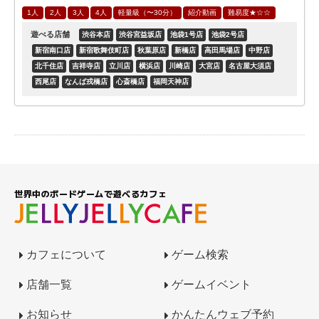
1人
2人
3人
4人
軽量級（〜30分）
紹介動画
難易度★☆☆
遊べる店舗
渋谷本店
渋谷宮益坂店
池袋1号店
池袋2号店
新宿南口店
新宿歌舞伎町店
秋葉原店
新橋店
高田馬場店
中野店
北千住店
吉祥寺店
立川店
横浜店
川崎店
大宮店
名古屋大須店
西尾店
なんば戎橋店
心斎橋店
福岡天神店
世界中のボードゲームで遊べるカフェ
カフェについて
ゲーム検索
店舗一覧
ゲームイベント
お知らせ
かんたんウェブ予約