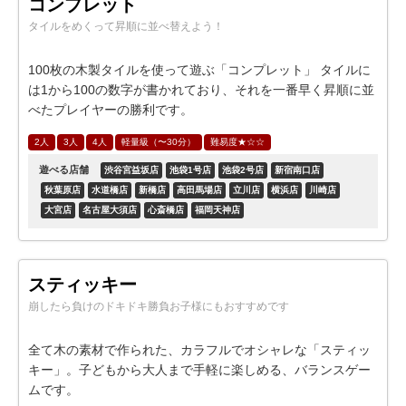
コンプレット
タイルをめくって昇順に並べ替えよう！
100枚の木製タイルを使って遊ぶ「コンプレット」 タイルに
は1から100の数字が書かれており、それを一番早く昇順に並
べたプレイヤーの勝利です。
2人
3人
4人
軽量級（〜30分）
難易度★☆☆
遊べる店舗
渋谷宮益坂店
池袋1号店
池袋2号店
新宿南口店
秋葉原店
水道橋店
新橋店
高田馬場店
立川店
横浜店
川崎店
大宮店
名古屋大須店
心斎橋店
福岡天神店
スティッキー
崩したら負けのドキドキ勝負お子様にもおすすめです
全て木の素材で作られた、カラフルでオシャレな「スティッ
キー」。子どもから大人まで手軽に楽しめる、バランスゲー
ムです。