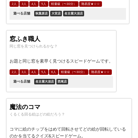
2人
3人
4人
5人
軽量級（〜30分）
難易度★☆☆
遊べる店舗
秋葉原店
大宮店
名古屋大須店
窓ふき職人
同じ窓を見つけられるかな？
お題と同じ窓を素早く見つけるスピードゲームです。
2人
3人
4人
5人
6人
軽量級（〜30分）
難易度★☆☆
遊べる店舗
名古屋大須店
西尾店
魔法のコマ
くるくる回る絵はどの絵だろう？
コマに絵のチップをはめて回転させてどの絵が回転している
のかを当てるクイズ&スピードゲーム。