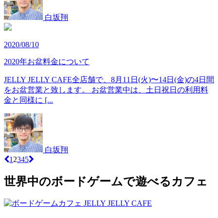
白坂翔
2020/08/10
2020年お盆料金について
JELLY JELLY CAFE全店舗で、8月11日(火)〜14日(金)の4日間
をお盆営業と致します。 お盆営業中は、土日祝日の利用料
金と同様に [...
白坂翔
1
2
3
4
5
世界中のボードゲームで遊べるカフェ