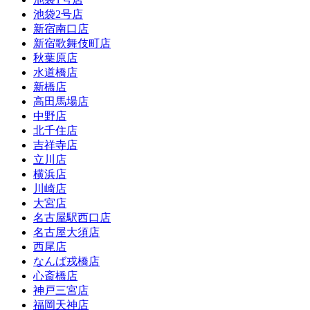
池袋2号店
新宿南口店
新宿歌舞伎町店
秋葉原店
水道橋店
新橋店
高田馬場店
中野店
北千住店
吉祥寺店
立川店
横浜店
川崎店
大宮店
名古屋駅西口店
名古屋大須店
西尾店
なんば戎橋店
心斎橋店
神戸三宮店
福岡天神店