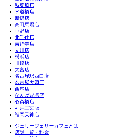
秋葉原店
水道橋店
新橋店
高田馬場店
中野店
北千住店
吉祥寺店
立川店
横浜店
川崎店
大宮店
名古屋駅西口店
名古屋大須店
西尾店
なんば戎橋店
心斎橋店
神戸三宮店
福岡天神店
ジェリージェリーカフェとは
店舗一覧・料金